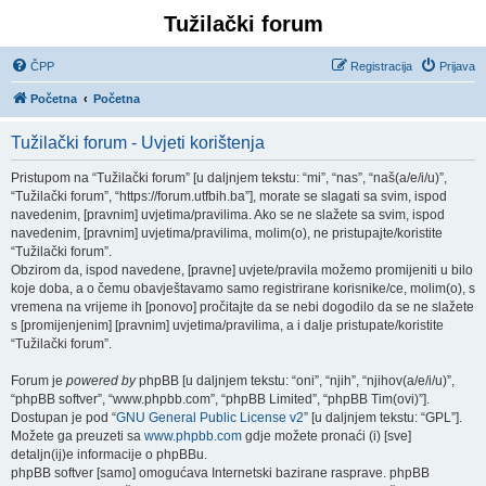
Tužilački forum
ČPP
Registracija
Prijava
Početna
Početna
Tužilački forum - Uvjeti korištenja
Pristupom na “Tužilački forum” [u daljnjem tekstu: “mi”, “nas”, “naš(a/e/i/u)”,
“Tužilački forum”, “https://forum.utfbih.ba”], morate se slagati sa svim, ispod
navedenim, [pravnim] uvjetima/pravilima. Ako se ne slažete sa svim, ispod
navedenim, [pravnim] uvjetima/pravilima, molim(o), ne pristupajte/koristite
“Tužilački forum”.
Obzirom da, ispod navedene, [pravne] uvjete/pravila možemo promijeniti u bilo
koje doba, a o čemu obavještavamo samo registrirane korisnike/ce, molim(o), s
vremena na vrijeme ih [ponovo] pročitajte da se nebi dogodilo da se ne slažete
s [promijenjenim] [pravnim] uvjetima/pravilima, a i dalje pristupate/koristite
“Tužilački forum”.
Forum je
powered by
phpBB [u daljnjem tekstu: “oni”, “njih”, “njihov(a/e/i/u)”,
“phpBB softver”, “www.phpbb.com”, “phpBB Limited”, “phpBB Tim(ovi)”].
Dostupan je pod “
GNU General Public License v2
” [u daljnjem tekstu: “GPL”].
Možete ga preuzeti sa
www.phpbb.com
gdje možete pronaći (i) [sve]
detaljn(ij)e informacije o phpBBu.
phpBB softver [samo] omogućava Internetski bazirane rasprave. phpBB