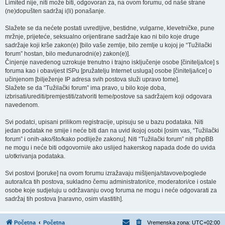
Limited nije, niti može biti, odgovoran za, na ovom forumu, od naše strane
(ne)dopušten sadržaj i(li) ponašanje.
Slažete se da nećete postati uvredljive, bestidne, vulgarne, klevetničke, pune
mržnje, prijeteće, seksualno orijentirane sadržaje kao ni bilo koje druge
sadržaje koji krše zakon(e) [bilo vaše zemlje, bilo zemlje u kojoj je “Tužilački
forum” hostan, bilo međunarodni(e) zakon(e)].
Činjenje navedenog uzrokuje trenutno i trajno isključenje osobe [činitelja/ice] s
foruma kao i obavijest ISPu [pružatelju Internet usluga] osobe [činitelja/ice] o
učinjenom [bilježenje IP adresa svih postova služi upravo tome].
Slažete se da “Tužilački forum” ima pravo, u bilo koje doba,
izbrisati/urediti/premjestiti/zatvoriti teme/postove sa sadržajem koji odgovara
navedenom.
Svi podatci, upisani prilikom registracije, upisuju se u bazu podataka. Niti
jedan podatak ne smije i neće biti dan na uvid ikojoj osobi [osim vas, “Tužilački
forum” i onih-ako/što/kako podliježe zakonu]. Niti “Tužilački forum” niti phpBB
ne mogu i neće biti odgovorni/e ako uslijed hakerskog napada dođe do uvida
u/otkrivanja podataka.
Svi postovi [poruke] na ovom forumu izražavaju mišljenja/stavove/poglede
autora/ica tih postova, sukladno čemu administratori/ce, moderatori/ce i ostale
osobe koje sudjeluju u održavanju ovog foruma ne mogu i neće odgovarati za
sadržaj tih postova [naravno, osim vlastitih].
Početna
Početna
Vremenska zona:
UTC+02:00