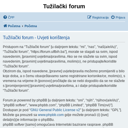
Tužilački forum
ČPP
Registracija
Prijava
Početna
Početna
Tužilački forum - Uvjeti korištenja
Pristupom na “Tužilački forum” [u daljnjem tekstu: “mi”, “nas”, “naš(a/e/i/u)”,
“Tužilački forum”, “https://forum.utfbih.ba”], morate se slagati sa svim, ispod
navedenim, [pravnim] uvjetima/pravilima. Ako se ne slažete sa svim, ispod
navedenim, [pravnim] uvjetima/pravilima, molim(o), ne pristupajte/koristite
“Tužilački forum”.
Obzirom da, ispod navedene, [pravne] uvjete/pravila možemo promijeniti u bilo
koje doba, a o čemu obavještavamo samo registrirane korisnike/ce, molim(o), s
vremena na vrijeme ih [ponovo] pročitajte da se nebi dogodilo da se ne slažete
s [promijenjenim] [pravnim] uvjetima/pravilima, a i dalje pristupate/koristite
“Tužilački forum”.
Forum je
powered by
phpBB [u daljnjem tekstu: “oni”, “njih”, “njihov(a/e/i/u)”,
“phpBB softver”, “www.phpbb.com”, “phpBB Limited”, “phpBB Tim(ovi)”].
Dostupan je pod “
GNU General Public License v2
” [u daljnjem tekstu: “GPL”].
Možete ga preuzeti sa
www.phpbb.com
gdje možete pronaći (i) [sve]
detaljn(ij)e informacije o phpBBu.
phpBB softver [samo] omogućava Internetski bazirane rasprave. phpBB