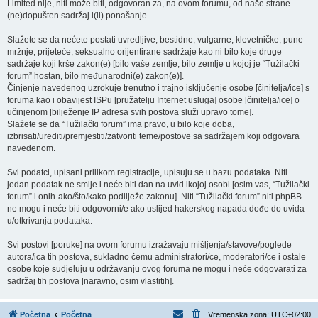
Limited nije, niti može biti, odgovoran za, na ovom forumu, od naše strane
(ne)dopušten sadržaj i(li) ponašanje.
Slažete se da nećete postati uvredljive, bestidne, vulgarne, klevetničke, pune
mržnje, prijeteće, seksualno orijentirane sadržaje kao ni bilo koje druge
sadržaje koji krše zakon(e) [bilo vaše zemlje, bilo zemlje u kojoj je “Tužilački
forum” hostan, bilo međunarodni(e) zakon(e)].
Činjenje navedenog uzrokuje trenutno i trajno isključenje osobe [činitelja/ice] s
foruma kao i obavijest ISPu [pružatelju Internet usluga] osobe [činitelja/ice] o
učinjenom [bilježenje IP adresa svih postova služi upravo tome].
Slažete se da “Tužilački forum” ima pravo, u bilo koje doba,
izbrisati/urediti/premjestiti/zatvoriti teme/postove sa sadržajem koji odgovara
navedenom.
Svi podatci, upisani prilikom registracije, upisuju se u bazu podataka. Niti
jedan podatak ne smije i neće biti dan na uvid ikojoj osobi [osim vas, “Tužilački
forum” i onih-ako/što/kako podliježe zakonu]. Niti “Tužilački forum” niti phpBB
ne mogu i neće biti odgovorni/e ako uslijed hakerskog napada dođe do uvida
u/otkrivanja podataka.
Svi postovi [poruke] na ovom forumu izražavaju mišljenja/stavove/poglede
autora/ica tih postova, sukladno čemu administratori/ce, moderatori/ce i ostale
osobe koje sudjeluju u održavanju ovog foruma ne mogu i neće odgovarati za
sadržaj tih postova [naravno, osim vlastitih].
Početna
Početna
Vremenska zona:
UTC+02:00