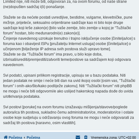
Limited nije, niti može biti, odgovoran za, na ovom forumu, od naše strane
(ne)dopušten sadržaj i(li) ponašanje.
Slažete se da nećete postati uvredljive, bestidne, vulgarne, klevetničke, pune
mržnje, prijeteće, seksualno orijentirane sadržaje kao ni bilo koje druge
sadržaje koji krše zakon(e) [bilo vaše zemlje, bilo zemlje u kojoj je “Tužilački
forum” hostan, bilo međunarodni(e) zakon(e)].
Činjenje navedenog uzrokuje trenutno i trajno isključenje osobe [činitelja/ice] s
foruma kao i obavijest ISPu [pružatelju Internet usluga] osobe [činitelja/ice] o
učinjenom [bilježenje IP adresa svih postova služi upravo tome].
Slažete se da “Tužilački forum” ima pravo, u bilo koje doba,
izbrisati/urediti/premjestiti/zatvoriti teme/postove sa sadržajem koji odgovara
navedenom.
Svi podatci, upisani prilikom registracije, upisuju se u bazu podataka. Niti
jedan podatak ne smije i neće biti dan na uvid ikojoj osobi [osim vas, “Tužilački
forum” i onih-ako/što/kako podliježe zakonu]. Niti “Tužilački forum” niti phpBB
ne mogu i neće biti odgovorni/e ako uslijed hakerskog napada dođe do uvida
u/otkrivanja podataka.
Svi postovi [poruke] na ovom forumu izražavaju mišljenja/stavove/poglede
autora/ica tih postova, sukladno čemu administratori/ce, moderatori/ce i ostale
osobe koje sudjeluju u održavanju ovog foruma ne mogu i neće odgovarati za
sadržaj tih postova [naravno, osim vlastitih].
Početna
Početna
Vremenska zona:
UTC+02:00