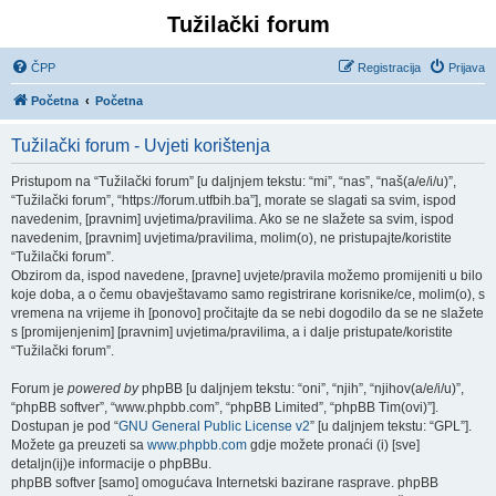
Tužilački forum
ČPP
Registracija
Prijava
Početna
Početna
Tužilački forum - Uvjeti korištenja
Pristupom na “Tužilački forum” [u daljnjem tekstu: “mi”, “nas”, “naš(a/e/i/u)”,
“Tužilački forum”, “https://forum.utfbih.ba”], morate se slagati sa svim, ispod
navedenim, [pravnim] uvjetima/pravilima. Ako se ne slažete sa svim, ispod
navedenim, [pravnim] uvjetima/pravilima, molim(o), ne pristupajte/koristite
“Tužilački forum”.
Obzirom da, ispod navedene, [pravne] uvjete/pravila možemo promijeniti u bilo
koje doba, a o čemu obavještavamo samo registrirane korisnike/ce, molim(o), s
vremena na vrijeme ih [ponovo] pročitajte da se nebi dogodilo da se ne slažete
s [promijenjenim] [pravnim] uvjetima/pravilima, a i dalje pristupate/koristite
“Tužilački forum”.
Forum je
powered by
phpBB [u daljnjem tekstu: “oni”, “njih”, “njihov(a/e/i/u)”,
“phpBB softver”, “www.phpbb.com”, “phpBB Limited”, “phpBB Tim(ovi)”].
Dostupan je pod “
GNU General Public License v2
” [u daljnjem tekstu: “GPL”].
Možete ga preuzeti sa
www.phpbb.com
gdje možete pronaći (i) [sve]
detaljn(ij)e informacije o phpBBu.
phpBB softver [samo] omogućava Internetski bazirane rasprave. phpBB