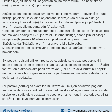
Limited nije, niti može biti, odgovoran za, na ovom forumu, od naše strane
(ne)dopušten sadržaj i(li) ponašanje.
Slažete se da nećete postati uvredljive, bestidne, vulgarne, klevetničke, pune
mržnje, prijeteće, seksualno orijentirane sadržaje kao ni bilo koje druge
sadržaje koji krše zakon(e) [bilo vaše zemlje, bilo zemlje u kojoj je “Tužilački
forum” hostan, bilo međunarodni(e) zakon(e)].
Činjenje navedenog uzrokuje trenutno i trajno isključenje osobe [činitelja/ice] s
foruma kao i obavijest ISPu [pružatelju Internet usluga] osobe [činitelja/ice] o
učinjenom [bilježenje IP adresa svih postova služi upravo tome].
Slažete se da “Tužilački forum” ima pravo, u bilo koje doba,
izbrisati/urediti/premjestiti/zatvoriti teme/postove sa sadržajem koji odgovara
navedenom.
Svi podatci, upisani prilikom registracije, upisuju se u bazu podataka. Niti
jedan podatak ne smije i neće biti dan na uvid ikojoj osobi [osim vas, “Tužilački
forum” i onih-ako/što/kako podliježe zakonu]. Niti “Tužilački forum” niti phpBB
ne mogu i neće biti odgovorni/e ako uslijed hakerskog napada dođe do uvida
u/otkrivanja podataka.
Svi postovi [poruke] na ovom forumu izražavaju mišljenja/stavove/poglede
autora/ica tih postova, sukladno čemu administratori/ce, moderatori/ce i ostale
osobe koje sudjeluju u održavanju ovog foruma ne mogu i neće odgovarati za
sadržaj tih postova [naravno, osim vlastitih].
Početna
Početna
Vremenska zona:
UTC+02:00