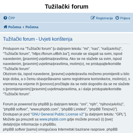
Tužilački forum
ČPP
Registracija
Prijava
Početna
Početna
Tužilački forum - Uvjeti korištenja
Pristupom na “Tužilački forum” [u daljnjem tekstu: “mi”, “nas”, “naš(a/e/i/u)”,
“Tužilački forum”, “https://forum.utfbih.ba”], morate se slagati sa svim, ispod
navedenim, [pravnim] uvjetima/pravilima. Ako se ne slažete sa svim, ispod
navedenim, [pravnim] uvjetima/pravilima, molim(o), ne pristupajte/koristite
“Tužilački forum”.
Obzirom da, ispod navedene, [pravne] uvjete/pravila možemo promijeniti u bilo
koje doba, a o čemu obavještavamo samo registrirane korisnike/ce, molim(o), s
vremena na vrijeme ih [ponovo] pročitajte da se nebi dogodilo da se ne slažete
s [promijenjenim] [pravnim] uvjetima/pravilima, a i dalje pristupate/koristite
“Tužilački forum”.
Forum je
powered by
phpBB [u daljnjem tekstu: “oni”, “njih”, “njihov(a/e/i/u)”,
“phpBB softver”, “www.phpbb.com”, “phpBB Limited”, “phpBB Tim(ovi)”].
Dostupan je pod “
GNU General Public License v2
” [u daljnjem tekstu: “GPL”].
Možete ga preuzeti sa
www.phpbb.com
gdje možete pronaći (i) [sve]
detaljn(ij)e informacije o phpBBu.
phpBB softver [samo] omogućava Internetski bazirane rasprave. phpBB