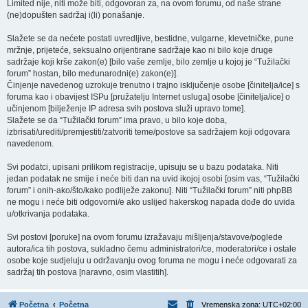
Limited nije, niti može biti, odgovoran za, na ovom forumu, od naše strane
(ne)dopušten sadržaj i(li) ponašanje.
Slažete se da nećete postati uvredljive, bestidne, vulgarne, klevetničke, pune
mržnje, prijeteće, seksualno orijentirane sadržaje kao ni bilo koje druge
sadržaje koji krše zakon(e) [bilo vaše zemlje, bilo zemlje u kojoj je “Tužilački
forum” hostan, bilo međunarodni(e) zakon(e)].
Činjenje navedenog uzrokuje trenutno i trajno isključenje osobe [činitelja/ice] s
foruma kao i obavijest ISPu [pružatelju Internet usluga] osobe [činitelja/ice] o
učinjenom [bilježenje IP adresa svih postova služi upravo tome].
Slažete se da “Tužilački forum” ima pravo, u bilo koje doba,
izbrisati/urediti/premjestiti/zatvoriti teme/postove sa sadržajem koji odgovara
navedenom.
Svi podatci, upisani prilikom registracije, upisuju se u bazu podataka. Niti
jedan podatak ne smije i neće biti dan na uvid ikojoj osobi [osim vas, “Tužilački
forum” i onih-ako/što/kako podliježe zakonu]. Niti “Tužilački forum” niti phpBB
ne mogu i neće biti odgovorni/e ako uslijed hakerskog napada dođe do uvida
u/otkrivanja podataka.
Svi postovi [poruke] na ovom forumu izražavaju mišljenja/stavove/poglede
autora/ica tih postova, sukladno čemu administratori/ce, moderatori/ce i ostale
osobe koje sudjeluju u održavanju ovog foruma ne mogu i neće odgovarati za
sadržaj tih postova [naravno, osim vlastitih].
Početna
Početna
Vremenska zona:
UTC+02:00