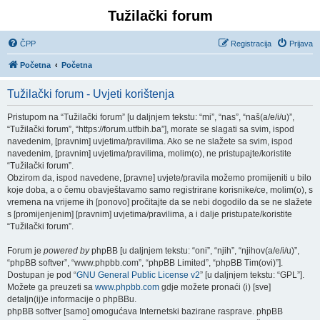
Tužilački forum
ČPP
Registracija
Prijava
Početna
Početna
Tužilački forum - Uvjeti korištenja
Pristupom na “Tužilački forum” [u daljnjem tekstu: “mi”, “nas”, “naš(a/e/i/u)”,
“Tužilački forum”, “https://forum.utfbih.ba”], morate se slagati sa svim, ispod
navedenim, [pravnim] uvjetima/pravilima. Ako se ne slažete sa svim, ispod
navedenim, [pravnim] uvjetima/pravilima, molim(o), ne pristupajte/koristite
“Tužilački forum”.
Obzirom da, ispod navedene, [pravne] uvjete/pravila možemo promijeniti u bilo
koje doba, a o čemu obavještavamo samo registrirane korisnike/ce, molim(o), s
vremena na vrijeme ih [ponovo] pročitajte da se nebi dogodilo da se ne slažete
s [promijenjenim] [pravnim] uvjetima/pravilima, a i dalje pristupate/koristite
“Tužilački forum”.
Forum je
powered by
phpBB [u daljnjem tekstu: “oni”, “njih”, “njihov(a/e/i/u)”,
“phpBB softver”, “www.phpbb.com”, “phpBB Limited”, “phpBB Tim(ovi)”].
Dostupan je pod “
GNU General Public License v2
” [u daljnjem tekstu: “GPL”].
Možete ga preuzeti sa
www.phpbb.com
gdje možete pronaći (i) [sve]
detaljn(ij)e informacije o phpBBu.
phpBB softver [samo] omogućava Internetski bazirane rasprave. phpBB