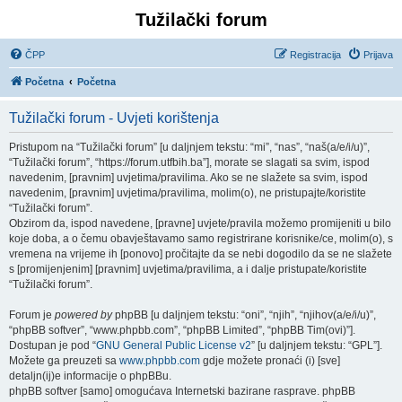
Tužilački forum
ČPP
Registracija
Prijava
Početna
Početna
Tužilački forum - Uvjeti korištenja
Pristupom na “Tužilački forum” [u daljnjem tekstu: “mi”, “nas”, “naš(a/e/i/u)”,
“Tužilački forum”, “https://forum.utfbih.ba”], morate se slagati sa svim, ispod
navedenim, [pravnim] uvjetima/pravilima. Ako se ne slažete sa svim, ispod
navedenim, [pravnim] uvjetima/pravilima, molim(o), ne pristupajte/koristite
“Tužilački forum”.
Obzirom da, ispod navedene, [pravne] uvjete/pravila možemo promijeniti u bilo
koje doba, a o čemu obavještavamo samo registrirane korisnike/ce, molim(o), s
vremena na vrijeme ih [ponovo] pročitajte da se nebi dogodilo da se ne slažete
s [promijenjenim] [pravnim] uvjetima/pravilima, a i dalje pristupate/koristite
“Tužilački forum”.
Forum je
powered by
phpBB [u daljnjem tekstu: “oni”, “njih”, “njihov(a/e/i/u)”,
“phpBB softver”, “www.phpbb.com”, “phpBB Limited”, “phpBB Tim(ovi)”].
Dostupan je pod “
GNU General Public License v2
” [u daljnjem tekstu: “GPL”].
Možete ga preuzeti sa
www.phpbb.com
gdje možete pronaći (i) [sve]
detaljn(ij)e informacije o phpBBu.
phpBB softver [samo] omogućava Internetski bazirane rasprave. phpBB