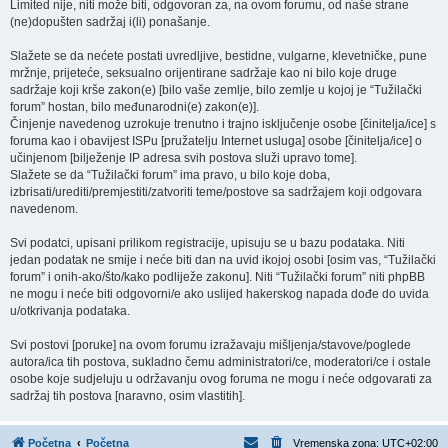
Limited nije, niti može biti, odgovoran za, na ovom forumu, od naše strane
(ne)dopušten sadržaj i(li) ponašanje.
Slažete se da nećete postati uvredljive, bestidne, vulgarne, klevetničke, pune
mržnje, prijeteće, seksualno orijentirane sadržaje kao ni bilo koje druge
sadržaje koji krše zakon(e) [bilo vaše zemlje, bilo zemlje u kojoj je “Tužilački
forum” hostan, bilo međunarodni(e) zakon(e)].
Činjenje navedenog uzrokuje trenutno i trajno isključenje osobe [činitelja/ice] s
foruma kao i obavijest ISPu [pružatelju Internet usluga] osobe [činitelja/ice] o
učinjenom [bilježenje IP adresa svih postova služi upravo tome].
Slažete se da “Tužilački forum” ima pravo, u bilo koje doba,
izbrisati/urediti/premjestiti/zatvoriti teme/postove sa sadržajem koji odgovara
navedenom.
Svi podatci, upisani prilikom registracije, upisuju se u bazu podataka. Niti
jedan podatak ne smije i neće biti dan na uvid ikojoj osobi [osim vas, “Tužilački
forum” i onih-ako/što/kako podliježe zakonu]. Niti “Tužilački forum” niti phpBB
ne mogu i neće biti odgovorni/e ako uslijed hakerskog napada dođe do uvida
u/otkrivanja podataka.
Svi postovi [poruke] na ovom forumu izražavaju mišljenja/stavove/poglede
autora/ica tih postova, sukladno čemu administratori/ce, moderatori/ce i ostale
osobe koje sudjeluju u održavanju ovog foruma ne mogu i neće odgovarati za
sadržaj tih postova [naravno, osim vlastitih].
Početna
Početna
Vremenska zona:
UTC+02:00