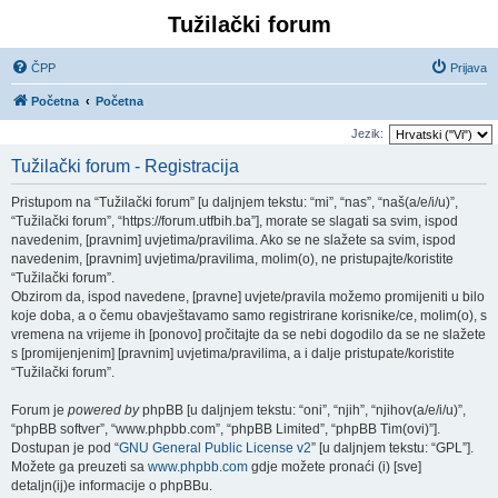
Tužilački forum
ČPP
Prijava
Početna
Početna
Jezik:
Tužilački forum - Registracija
Pristupom na “Tužilački forum” [u daljnjem tekstu: “mi”, “nas”, “naš(a/e/i/u)”,
“Tužilački forum”, “https://forum.utfbih.ba”], morate se slagati sa svim, ispod
navedenim, [pravnim] uvjetima/pravilima. Ako se ne slažete sa svim, ispod
navedenim, [pravnim] uvjetima/pravilima, molim(o), ne pristupajte/koristite
“Tužilački forum”.
Obzirom da, ispod navedene, [pravne] uvjete/pravila možemo promijeniti u bilo
koje doba, a o čemu obavještavamo samo registrirane korisnike/ce, molim(o), s
vremena na vrijeme ih [ponovo] pročitajte da se nebi dogodilo da se ne slažete
s [promijenjenim] [pravnim] uvjetima/pravilima, a i dalje pristupate/koristite
“Tužilački forum”.
Forum je
powered by
phpBB [u daljnjem tekstu: “oni”, “njih”, “njihov(a/e/i/u)”,
“phpBB softver”, “www.phpbb.com”, “phpBB Limited”, “phpBB Tim(ovi)”].
Dostupan je pod “
GNU General Public License v2
” [u daljnjem tekstu: “GPL”].
Možete ga preuzeti sa
www.phpbb.com
gdje možete pronaći (i) [sve]
detaljn(ij)e informacije o phpBBu.