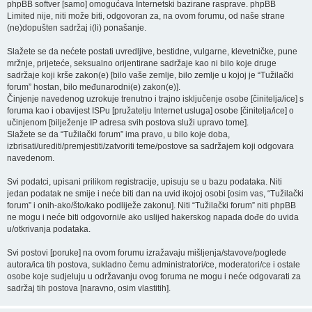
phpBB softver [samo] omogućava Internetski bazirane rasprave. phpBB
Limited nije, niti može biti, odgovoran za, na ovom forumu, od naše strane
(ne)dopušten sadržaj i(li) ponašanje.
Slažete se da nećete postati uvredljive, bestidne, vulgarne, klevetničke, pune
mržnje, prijeteće, seksualno orijentirane sadržaje kao ni bilo koje druge
sadržaje koji krše zakon(e) [bilo vaše zemlje, bilo zemlje u kojoj je “Tužilački
forum” hostan, bilo međunarodni(e) zakon(e)].
Činjenje navedenog uzrokuje trenutno i trajno isključenje osobe [činitelja/ice] s
foruma kao i obavijest ISPu [pružatelju Internet usluga] osobe [činitelja/ice] o
učinjenom [bilježenje IP adresa svih postova služi upravo tome].
Slažete se da “Tužilački forum” ima pravo, u bilo koje doba,
izbrisati/urediti/premjestiti/zatvoriti teme/postove sa sadržajem koji odgovara
navedenom.
Svi podatci, upisani prilikom registracije, upisuju se u bazu podataka. Niti
jedan podatak ne smije i neće biti dan na uvid ikojoj osobi [osim vas, “Tužilački
forum” i onih-ako/što/kako podliježe zakonu]. Niti “Tužilački forum” niti phpBB
ne mogu i neće biti odgovorni/e ako uslijed hakerskog napada dođe do uvida
u/otkrivanja podataka.
Svi postovi [poruke] na ovom forumu izražavaju mišljenja/stavove/poglede
autora/ica tih postova, sukladno čemu administratori/ce, moderatori/ce i ostale
osobe koje sudjeluju u održavanju ovog foruma ne mogu i neće odgovarati za
sadržaj tih postova [naravno, osim vlastitih].