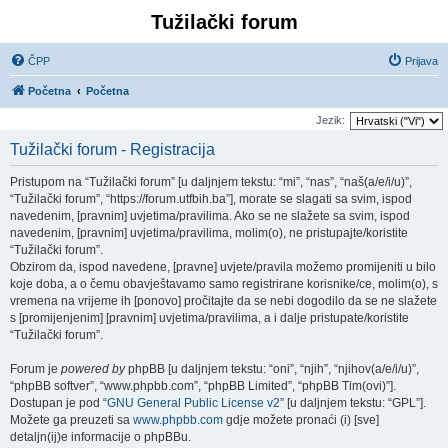
Tužilački forum
ČPP
Prijava
Početna
Početna
Jezik:
Tužilački forum - Registracija
Pristupom na “Tužilački forum” [u daljnjem tekstu: “mi”, “nas”, “naš(a/e/i/u)”,
“Tužilački forum”, “https://forum.utfbih.ba”], morate se slagati sa svim, ispod
navedenim, [pravnim] uvjetima/pravilima. Ako se ne slažete sa svim, ispod
navedenim, [pravnim] uvjetima/pravilima, molim(o), ne pristupajte/koristite
“Tužilački forum”.
Obzirom da, ispod navedene, [pravne] uvjete/pravila možemo promijeniti u bilo
koje doba, a o čemu obavještavamo samo registrirane korisnike/ce, molim(o), s
vremena na vrijeme ih [ponovo] pročitajte da se nebi dogodilo da se ne slažete
s [promijenjenim] [pravnim] uvjetima/pravilima, a i dalje pristupate/koristite
“Tužilački forum”.
Forum je
powered by
phpBB [u daljnjem tekstu: “oni”, “njih”, “njihov(a/e/i/u)”,
“phpBB softver”, “www.phpbb.com”, “phpBB Limited”, “phpBB Tim(ovi)”].
Dostupan je pod “
GNU General Public License v2
” [u daljnjem tekstu: “GPL”].
Možete ga preuzeti sa
www.phpbb.com
gdje možete pronaći (i) [sve]
detaljn(ij)e informacije o phpBBu.