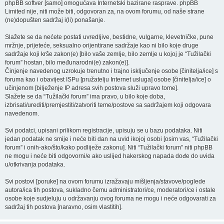
phpBB softver [samo] omogućava Internetski bazirane rasprave. phpBB
Limited nije, niti može biti, odgovoran za, na ovom forumu, od naše strane
(ne)dopušten sadržaj i(li) ponašanje.
Slažete se da nećete postati uvredljive, bestidne, vulgarne, klevetničke, pune
mržnje, prijeteće, seksualno orijentirane sadržaje kao ni bilo koje druge
sadržaje koji krše zakon(e) [bilo vaše zemlje, bilo zemlje u kojoj je “Tužilački
forum” hostan, bilo međunarodni(e) zakon(e)].
Činjenje navedenog uzrokuje trenutno i trajno isključenje osobe [činitelja/ice] s
foruma kao i obavijest ISPu [pružatelju Internet usluga] osobe [činitelja/ice] o
učinjenom [bilježenje IP adresa svih postova služi upravo tome].
Slažete se da “Tužilački forum” ima pravo, u bilo koje doba,
izbrisati/urediti/premjestiti/zatvoriti teme/postove sa sadržajem koji odgovara
navedenom.
Svi podatci, upisani prilikom registracije, upisuju se u bazu podataka. Niti
jedan podatak ne smije i neće biti dan na uvid ikojoj osobi [osim vas, “Tužilački
forum” i onih-ako/što/kako podliježe zakonu]. Niti “Tužilački forum” niti phpBB
ne mogu i neće biti odgovorni/e ako uslijed hakerskog napada dođe do uvida
u/otkrivanja podataka.
Svi postovi [poruke] na ovom forumu izražavaju mišljenja/stavove/poglede
autora/ica tih postova, sukladno čemu administratori/ce, moderatori/ce i ostale
osobe koje sudjeluju u održavanju ovog foruma ne mogu i neće odgovarati za
sadržaj tih postova [naravno, osim vlastitih].