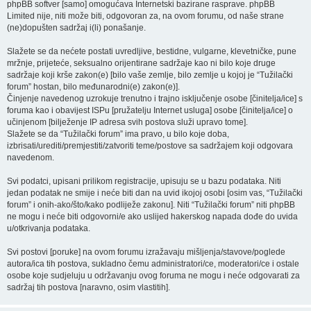
phpBB softver [samo] omogućava Internetski bazirane rasprave. phpBB
Limited nije, niti može biti, odgovoran za, na ovom forumu, od naše strane
(ne)dopušten sadržaj i(li) ponašanje.
Slažete se da nećete postati uvredljive, bestidne, vulgarne, klevetničke, pune
mržnje, prijeteće, seksualno orijentirane sadržaje kao ni bilo koje druge
sadržaje koji krše zakon(e) [bilo vaše zemlje, bilo zemlje u kojoj je “Tužilački
forum” hostan, bilo međunarodni(e) zakon(e)].
Činjenje navedenog uzrokuje trenutno i trajno isključenje osobe [činitelja/ice] s
foruma kao i obavijest ISPu [pružatelju Internet usluga] osobe [činitelja/ice] o
učinjenom [bilježenje IP adresa svih postova služi upravo tome].
Slažete se da “Tužilački forum” ima pravo, u bilo koje doba,
izbrisati/urediti/premjestiti/zatvoriti teme/postove sa sadržajem koji odgovara
navedenom.
Svi podatci, upisani prilikom registracije, upisuju se u bazu podataka. Niti
jedan podatak ne smije i neće biti dan na uvid ikojoj osobi [osim vas, “Tužilački
forum” i onih-ako/što/kako podliježe zakonu]. Niti “Tužilački forum” niti phpBB
ne mogu i neće biti odgovorni/e ako uslijed hakerskog napada dođe do uvida
u/otkrivanja podataka.
Svi postovi [poruke] na ovom forumu izražavaju mišljenja/stavove/poglede
autora/ica tih postova, sukladno čemu administratori/ce, moderatori/ce i ostale
osobe koje sudjeluju u održavanju ovog foruma ne mogu i neće odgovarati za
sadržaj tih postova [naravno, osim vlastitih].