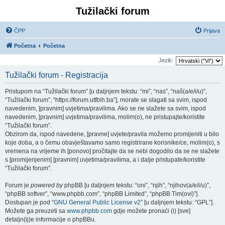
Tužilački forum
ČPP
Prijava
Početna
Početna
Jezik:
Tužilački forum - Registracija
Pristupom na “Tužilački forum” [u daljnjem tekstu: “mi”, “nas”, “naš(a/e/i/u)”,
“Tužilački forum”, “https://forum.utfbih.ba”], morate se slagati sa svim, ispod
navedenim, [pravnim] uvjetima/pravilima. Ako se ne slažete sa svim, ispod
navedenim, [pravnim] uvjetima/pravilima, molim(o), ne pristupajte/koristite
“Tužilački forum”.
Obzirom da, ispod navedene, [pravne] uvjete/pravila možemo promijeniti u bilo
koje doba, a o čemu obavještavamo samo registrirane korisnike/ce, molim(o), s
vremena na vrijeme ih [ponovo] pročitajte da se nebi dogodilo da se ne slažete
s [promijenjenim] [pravnim] uvjetima/pravilima, a i dalje pristupate/koristite
“Tužilački forum”.
Forum je
powered by
phpBB [u daljnjem tekstu: “oni”, “njih”, “njihov(a/e/i/u)”,
“phpBB softver”, “www.phpbb.com”, “phpBB Limited”, “phpBB Tim(ovi)”].
Dostupan je pod “
GNU General Public License v2
” [u daljnjem tekstu: “GPL”].
Možete ga preuzeti sa
www.phpbb.com
gdje možete pronaći (i) [sve]
detaljn(ij)e informacije o phpBBu.