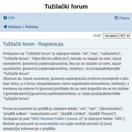
Tužilački forum
ČPP
Prijava
Početna
Početna
Jezik:
Tužilački forum - Registracija
Pristupom na “Tužilački forum” [u daljnjem tekstu: “mi”, “nas”, “naš(a/e/i/u)”,
“Tužilački forum”, “https://forum.utfbih.ba”], morate se slagati sa svim, ispod
navedenim, [pravnim] uvjetima/pravilima. Ako se ne slažete sa svim, ispod
navedenim, [pravnim] uvjetima/pravilima, molim(o), ne pristupajte/koristite
“Tužilački forum”.
Obzirom da, ispod navedene, [pravne] uvjete/pravila možemo promijeniti u bilo
koje doba, a o čemu obavještavamo samo registrirane korisnike/ce, molim(o), s
vremena na vrijeme ih [ponovo] pročitajte da se nebi dogodilo da se ne slažete
s [promijenjenim] [pravnim] uvjetima/pravilima, a i dalje pristupate/koristite
“Tužilački forum”.
Forum je
powered by
phpBB [u daljnjem tekstu: “oni”, “njih”, “njihov(a/e/i/u)”,
“phpBB softver”, “www.phpbb.com”, “phpBB Limited”, “phpBB Tim(ovi)”].
Dostupan je pod “
GNU General Public License v2
” [u daljnjem tekstu: “GPL”].
Možete ga preuzeti sa
www.phpbb.com
gdje možete pronaći (i) [sve]
detaljn(ij)e informacije o phpBBu.