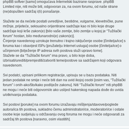
phpBB softver [samo] omogućava Internetski bazirane rasprave. phpBB
Limited nije, niti može biti, odgovoran za, na ovom forumu, od naše strane
(ne)dopušten sadržaj i(li) ponašanje.
Slažete se da nećete postati uvredljive, bestidne, vulgarne, klevetničke, pune
mržnje, prijeteće, seksualno orijentirane sadržaje kao ni bilo koje druge
sadržaje koji krše zakon(e) [bilo vaše zemlje, bilo zemlje u kojoj je “Tužilački
forum” hostan, bilo međunarodni(e) zakon(e)].
Činjenje navedenog uzrokuje trenutno i trajno isključenje osobe [činitelja/ice] s
foruma kao i obavijest ISPu [pružatelju Internet usluga] osobe [činitelja/ice] o
učinjenom [bilježenje IP adresa svih postova služi upravo tome].
Slažete se da “Tužilački forum” ima pravo, u bilo koje doba,
izbrisati/urediti/premjestiti/zatvoriti teme/postove sa sadržajem koji odgovara
navedenom.
Svi podatci, upisani prilikom registracije, upisuju se u bazu podataka. Niti
jedan podatak ne smije i neće biti dan na uvid ikojoj osobi [osim vas, “Tužilački
forum” i onih-ako/što/kako podliježe zakonu]. Niti “Tužilački forum” niti phpBB
ne mogu i neće biti odgovorni/e ako uslijed hakerskog napada dođe do uvida
u/otkrivanja podataka.
Svi postovi [poruke] na ovom forumu izražavaju mišljenja/stavove/poglede
autora/ica tih postova, sukladno čemu administratori/ce, moderatori/ce i ostale
osobe koje sudjeluju u održavanju ovog foruma ne mogu i neće odgovarati za
sadržaj tih postova [naravno, osim vlastitih].