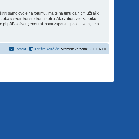
titi samo ovdje na forumu. Imajte na umu da niti “Tužilački
je doba u svom korisničkom profilu. Ako zaboravite zaporku,
će phpBB softver generirati novu zaporku i poslati vam je na
Kontakt
Izbrišite kolačiće
Vremenska zona:
UTC+02:00