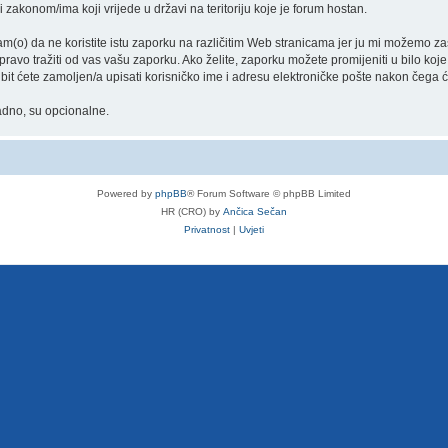
i zakonom/ima koji vrijede u državi na teritoriju koje je forum hostan.
) da ne koristite istu zaporku na različitim Web stranicama jer ju mi možemo zašti
 pravo tražiti od vas vašu zaporku. Ako želite, zaporku možete promijeniti u bilo ko
 bit ćete zamoljen/a upisati korisničko ime i adresu elektroničke pošte nakon čega 
nadno, su opcionalne.
Powered by
phpBB
® Forum Software © phpBB Limited
HR (CRO) by
Ančica Sečan
Privatnost
|
Uvjeti