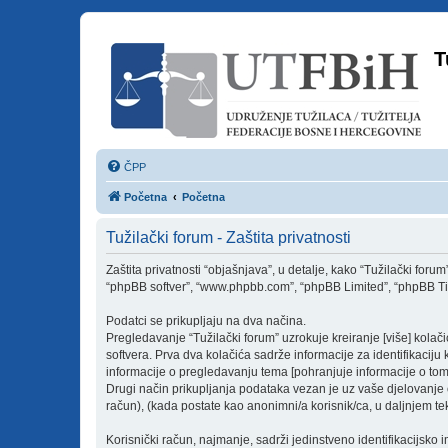
T
ČPP
Početna
Početna
Tužilački forum - Zaštita privatnosti
Zaštita privatnosti “objašnjava”, u detalje, kako “Tužilački forum” [
“phpBB softver”, “www.phpbb.com”, “phpBB Limited”, “phpBB Tim(ov
Podatci se prikupljaju na dva načina.
Pregledavanje “Tužilački forum” uzrokuje kreiranje [više] kol
softvera. Prva dva kolačića sadrže informacije za identifikaciju k
informacije o pregledavanju tema [pohranjuje informacije o tom
Drugi način prikupljanja podataka vezan je uz vaše djelovanje od
račun), (kada postate kao anonimni/a korisnik/ca, u daljnjem tek
Korisnički račun, najmanje, sadrži jedinstveno identifikacijsko 