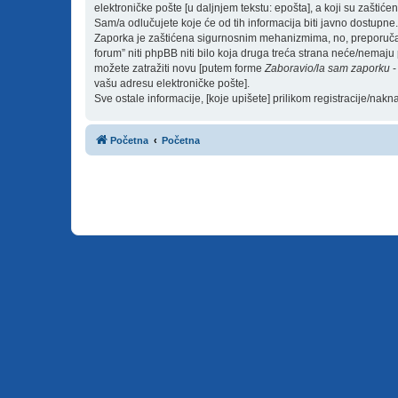
elektroničke pošte [u daljnjem tekstu: epošta], a koji su zaštićen
Sam/a odlučujete koje će od tih informacija biti javno dostupne.
Zaporka je zaštićena sigurnosnim mehanizmima, no, preporučam(o
forum” niti phpBB niti bilo koja druga treća strana neće/nemaju
možete zatražiti novu [putem forme
Zaboravio/la sam zaporku
-
vašu adresu elektroničke pošte].
Sve ostale informacije, [koje upišete] prilikom registracije/nak
Početna
Početna