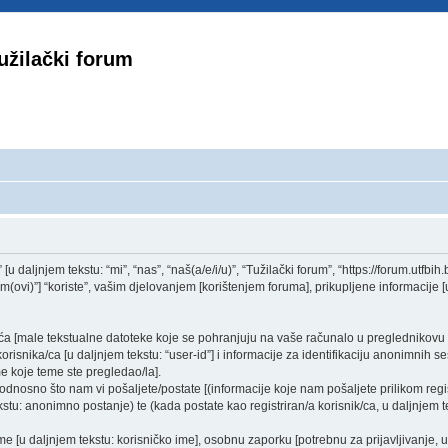
užilački forum
u daljnjem tekstu: “mi”, “nas”, “naš(a/e/i/u)”, “Tužilački forum”, “https://forum.utfbih.b
i)”] “koriste”, vašim djelovanjem [korištenjem foruma], prikupljene informacije [u 
ačića [male tekstualne datoteke koje se pohranjuju na vaše računalo u pregledniko
orisnika/ca [u daljnjem tekstu: “user-id”] i informacije za identifikaciju anonimnih ses
e koje teme ste pregledao/la].
nosno što nam vi pošaljete/postate [(informacije koje nam pošaljete prilikom registr
stu: anonimno postanje) te (kada postate kao registriran/a korisnik/ca, u daljnjem te
ime [u daljnjem tekstu: korisničko ime], osobnu zaporku [potrebnu za prijavljivanje, 