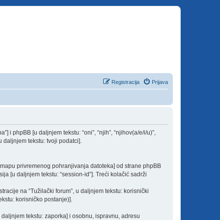
Registracija
Prijava
a”] i phpBB [u daljnjem tekstu: “oni”, “njih”, “njihov(a/e/i/u)”,
daljnjem tekstu: tvoji podatci].
vu mapu privremenog pohranjivanja datoteka] od strane phpBB
ija [u daljnjem tekstu: “session-id”]. Treći kolačić sadrži
acije na “Tužilački forum”, u daljnjem tekstu: korisnički
kstu: korisničko postanje)].
u daljnjem tekstu: zaporka] i osobnu, ispravnu, adresu