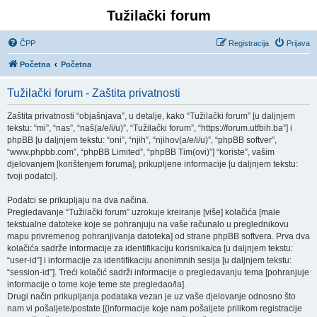
Tužilački forum
ČPP
Registracija
Prijava
Početna
Početna
Tužilački forum - Zaštita privatnosti
Zaštita privatnosti “objašnjava”, u detalje, kako “Tužilački forum” [u daljnjem
tekstu: “mi”, “nas”, “naš(a/e/i/u)”, “Tužilački forum”, “https://forum.utfbih.ba”] i
phpBB [u daljnjem tekstu: “oni”, “njih”, “njihov(a/e/i/u)”, “phpBB softver”,
“www.phpbb.com”, “phpBB Limited”, “phpBB Tim(ovi)”] “koriste”, vašim
djelovanjem [korištenjem foruma], prikupljene informacije [u daljnjem tekstu:
tvoji podatci].
Podatci se prikupljaju na dva načina.
Pregledavanje “Tužilački forum” uzrokuje kreiranje [više] kolačića [male
tekstualne datoteke koje se pohranjuju na vaše računalo u preglednikovu
mapu privremenog pohranjivanja datoteka] od strane phpBB softvera. Prva dva
kolačića sadrže informacije za identifikaciju korisnika/ca [u daljnjem tekstu:
“user-id”] i informacije za identifikaciju anonimnih sesija [u daljnjem tekstu:
“session-id”]. Treći kolačić sadrži informacije o pregledavanju tema [pohranjuje
informacije o tome koje teme ste pregledao/la].
Drugi način prikupljanja podataka vezan je uz vaše djelovanje odnosno što
nam vi pošaljete/postate [(informacije koje nam pošaljete prilikom registracije