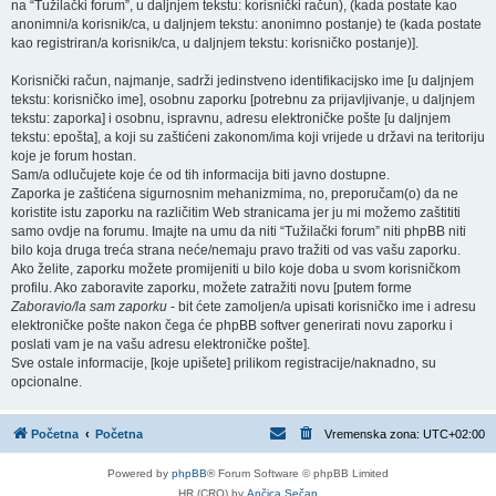
na “Tužilački forum”, u daljnjem tekstu: korisnički račun), (kada postate kao
anonimni/a korisnik/ca, u daljnjem tekstu: anonimno postanje) te (kada postate
kao registriran/a korisnik/ca, u daljnjem tekstu: korisničko postanje)].
Korisnički račun, najmanje, sadrži jedinstveno identifikacijsko ime [u daljnjem
tekstu: korisničko ime], osobnu zaporku [potrebnu za prijavljivanje, u daljnjem
tekstu: zaporka] i osobnu, ispravnu, adresu elektroničke pošte [u daljnjem
tekstu: epošta], a koji su zaštićeni zakonom/ima koji vrijede u državi na teritoriju
koje je forum hostan.
Sam/a odlučujete koje će od tih informacija biti javno dostupne.
Zaporka je zaštićena sigurnosnim mehanizmima, no, preporučam(o) da ne
koristite istu zaporku na različitim Web stranicama jer ju mi možemo zaštititi
samo ovdje na forumu. Imajte na umu da niti “Tužilački forum” niti phpBB niti
bilo koja druga treća strana neće/nemaju pravo tražiti od vas vašu zaporku.
Ako želite, zaporku možete promijeniti u bilo koje doba u svom korisničkom
profilu. Ako zaboravite zaporku, možete zatražiti novu [putem forme
Zaboravio/la sam zaporku
- bit ćete zamoljen/a upisati korisničko ime i adresu
elektroničke pošte nakon čega će phpBB softver generirati novu zaporku i
poslati vam je na vašu adresu elektroničke pošte].
Sve ostale informacije, [koje upišete] prilikom registracije/naknadno, su
opcionalne.
Početna
Početna
Vremenska zona:
UTC+02:00
Powered by
phpBB
® Forum Software © phpBB Limited
HR (CRO) by
Ančica Sečan