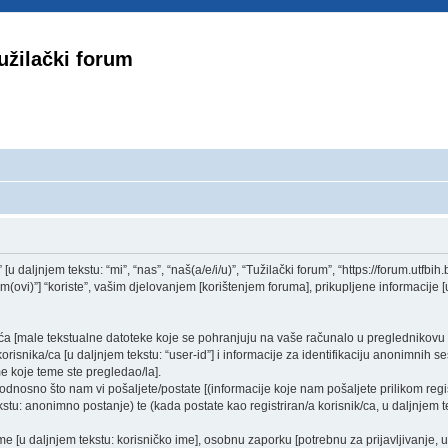
užilački forum
u daljnjem tekstu: “mi”, “nas”, “naš(a/e/i/u)”, “Tužilački forum”, “https://forum.utfbih.b
i)”] “koriste”, vašim djelovanjem [korištenjem foruma], prikupljene informacije [u 
ačića [male tekstualne datoteke koje se pohranjuju na vaše računalo u pregledniko
orisnika/ca [u daljnjem tekstu: “user-id”] i informacije za identifikaciju anonimnih ses
e koje teme ste pregledao/la].
nosno što nam vi pošaljete/postate [(informacije koje nam pošaljete prilikom registr
stu: anonimno postanje) te (kada postate kao registriran/a korisnik/ca, u daljnjem te
ime [u daljnjem tekstu: korisničko ime], osobnu zaporku [potrebnu za prijavljivanje, 