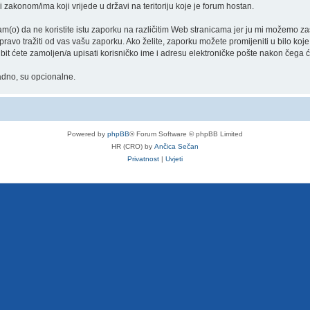
i zakonom/ima koji vrijede u državi na teritoriju koje je forum hostan.
) da ne koristite istu zaporku na različitim Web stranicama jer ju mi možemo zašti
 pravo tražiti od vas vašu zaporku. Ako želite, zaporku možete promijeniti u bilo ko
 bit ćete zamoljen/a upisati korisničko ime i adresu elektroničke pošte nakon čega 
nadno, su opcionalne.
Powered by
phpBB
® Forum Software © phpBB Limited
HR (CRO) by
Ančica Sečan
Privatnost
|
Uvjeti