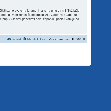
titi samo ovdje na forumu. Imajte na umu da niti “Tužilački
je doba u svom korisničkom profilu. Ako zaboravite zaporku,
će phpBB softver generirati novu zaporku i poslati vam je na
Kontakt
Izbrišite kolačiće
Vremenska zona:
UTC+02:00