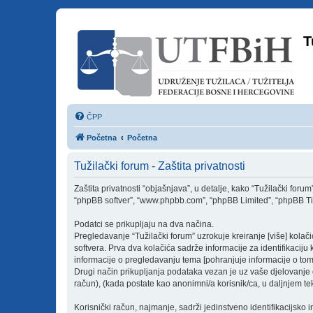
T
ČPP
Početna
Početna
Tužilački forum - Zaštita privatnosti
Zaštita privatnosti “objašnjava”, u detalje, kako “Tužilački forum” [
“phpBB softver”, “www.phpbb.com”, “phpBB Limited”, “phpBB Tim(ov
Podatci se prikupljaju na dva načina.
Pregledavanje “Tužilački forum” uzrokuje kreiranje [više] kol
softvera. Prva dva kolačića sadrže informacije za identifikaciju k
informacije o pregledavanju tema [pohranjuje informacije o tom
Drugi način prikupljanja podataka vezan je uz vaše djelovanje od
račun), (kada postate kao anonimni/a korisnik/ca, u daljnjem tek
Korisnički račun, najmanje, sadrži jedinstveno identifikacijsko 