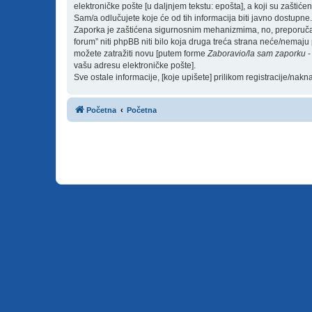
elektroničke pošte [u daljnjem tekstu: epošta], a koji su zaštićen
Sam/a odlučujete koje će od tih informacija biti javno dostupne.
Zaporka je zaštićena sigurnosnim mehanizmima, no, preporučam(o
forum” niti phpBB niti bilo koja druga treća strana neće/nemaju
možete zatražiti novu [putem forme
Zaboravio/la sam zaporku
-
vašu adresu elektroničke pošte].
Sve ostale informacije, [koje upišete] prilikom registracije/nak
Početna
Početna