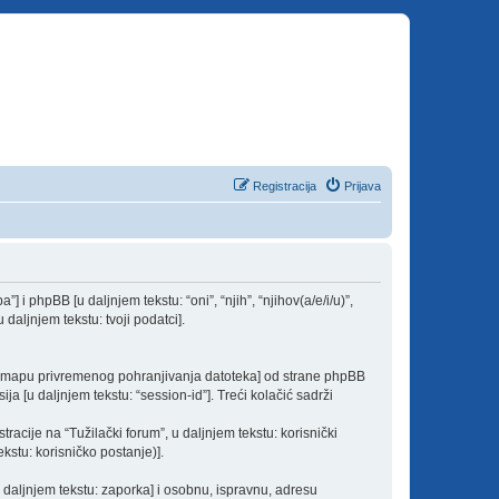
Registracija
Prijava
a”] i phpBB [u daljnjem tekstu: “oni”, “njih”, “njihov(a/e/i/u)”,
daljnjem tekstu: tvoji podatci].
vu mapu privremenog pohranjivanja datoteka] od strane phpBB
ija [u daljnjem tekstu: “session-id”]. Treći kolačić sadrži
acije na “Tužilački forum”, u daljnjem tekstu: korisnički
kstu: korisničko postanje)].
u daljnjem tekstu: zaporka] i osobnu, ispravnu, adresu