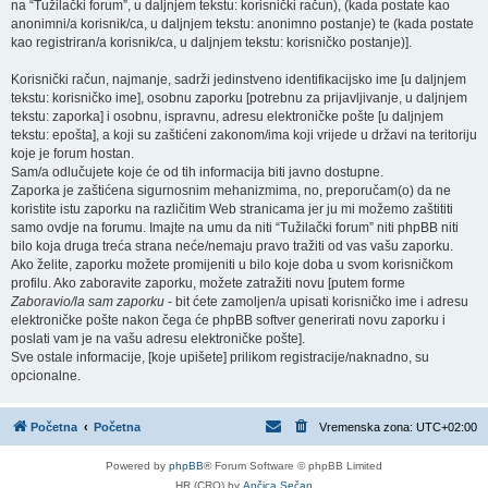
na “Tužilački forum”, u daljnjem tekstu: korisnički račun), (kada postate kao
anonimni/a korisnik/ca, u daljnjem tekstu: anonimno postanje) te (kada postate
kao registriran/a korisnik/ca, u daljnjem tekstu: korisničko postanje)].
Korisnički račun, najmanje, sadrži jedinstveno identifikacijsko ime [u daljnjem
tekstu: korisničko ime], osobnu zaporku [potrebnu za prijavljivanje, u daljnjem
tekstu: zaporka] i osobnu, ispravnu, adresu elektroničke pošte [u daljnjem
tekstu: epošta], a koji su zaštićeni zakonom/ima koji vrijede u državi na teritoriju
koje je forum hostan.
Sam/a odlučujete koje će od tih informacija biti javno dostupne.
Zaporka je zaštićena sigurnosnim mehanizmima, no, preporučam(o) da ne
koristite istu zaporku na različitim Web stranicama jer ju mi možemo zaštititi
samo ovdje na forumu. Imajte na umu da niti “Tužilački forum” niti phpBB niti
bilo koja druga treća strana neće/nemaju pravo tražiti od vas vašu zaporku.
Ako želite, zaporku možete promijeniti u bilo koje doba u svom korisničkom
profilu. Ako zaboravite zaporku, možete zatražiti novu [putem forme
Zaboravio/la sam zaporku
- bit ćete zamoljen/a upisati korisničko ime i adresu
elektroničke pošte nakon čega će phpBB softver generirati novu zaporku i
poslati vam je na vašu adresu elektroničke pošte].
Sve ostale informacije, [koje upišete] prilikom registracije/naknadno, su
opcionalne.
Početna
Početna
Vremenska zona:
UTC+02:00
Powered by
phpBB
® Forum Software © phpBB Limited
HR (CRO) by
Ančica Sečan