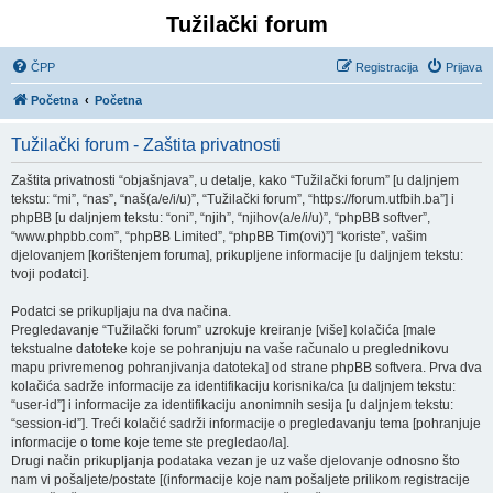
Tužilački forum
ČPP
Registracija
Prijava
Početna
Početna
Tužilački forum - Zaštita privatnosti
Zaštita privatnosti “objašnjava”, u detalje, kako “Tužilački forum” [u daljnjem
tekstu: “mi”, “nas”, “naš(a/e/i/u)”, “Tužilački forum”, “https://forum.utfbih.ba”] i
phpBB [u daljnjem tekstu: “oni”, “njih”, “njihov(a/e/i/u)”, “phpBB softver”,
“www.phpbb.com”, “phpBB Limited”, “phpBB Tim(ovi)”] “koriste”, vašim
djelovanjem [korištenjem foruma], prikupljene informacije [u daljnjem tekstu:
tvoji podatci].
Podatci se prikupljaju na dva načina.
Pregledavanje “Tužilački forum” uzrokuje kreiranje [više] kolačića [male
tekstualne datoteke koje se pohranjuju na vaše računalo u preglednikovu
mapu privremenog pohranjivanja datoteka] od strane phpBB softvera. Prva dva
kolačića sadrže informacije za identifikaciju korisnika/ca [u daljnjem tekstu:
“user-id”] i informacije za identifikaciju anonimnih sesija [u daljnjem tekstu:
“session-id”]. Treći kolačić sadrži informacije o pregledavanju tema [pohranjuje
informacije o tome koje teme ste pregledao/la].
Drugi način prikupljanja podataka vezan je uz vaše djelovanje odnosno što
nam vi pošaljete/postate [(informacije koje nam pošaljete prilikom registracije