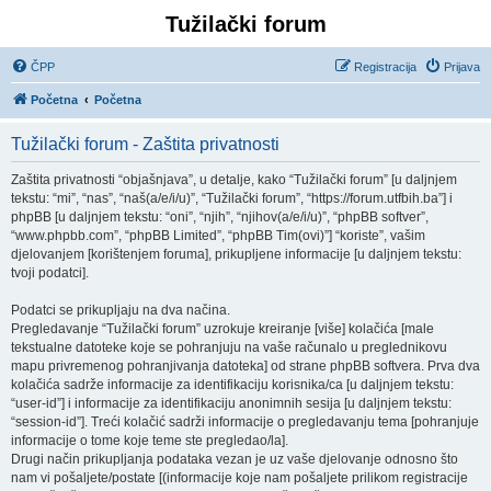
Tužilački forum
ČPP
Registracija
Prijava
Početna
Početna
Tužilački forum - Zaštita privatnosti
Zaštita privatnosti “objašnjava”, u detalje, kako “Tužilački forum” [u daljnjem
tekstu: “mi”, “nas”, “naš(a/e/i/u)”, “Tužilački forum”, “https://forum.utfbih.ba”] i
phpBB [u daljnjem tekstu: “oni”, “njih”, “njihov(a/e/i/u)”, “phpBB softver”,
“www.phpbb.com”, “phpBB Limited”, “phpBB Tim(ovi)”] “koriste”, vašim
djelovanjem [korištenjem foruma], prikupljene informacije [u daljnjem tekstu:
tvoji podatci].
Podatci se prikupljaju na dva načina.
Pregledavanje “Tužilački forum” uzrokuje kreiranje [više] kolačića [male
tekstualne datoteke koje se pohranjuju na vaše računalo u preglednikovu
mapu privremenog pohranjivanja datoteka] od strane phpBB softvera. Prva dva
kolačića sadrže informacije za identifikaciju korisnika/ca [u daljnjem tekstu:
“user-id”] i informacije za identifikaciju anonimnih sesija [u daljnjem tekstu:
“session-id”]. Treći kolačić sadrži informacije o pregledavanju tema [pohranjuje
informacije o tome koje teme ste pregledao/la].
Drugi način prikupljanja podataka vezan je uz vaše djelovanje odnosno što
nam vi pošaljete/postate [(informacije koje nam pošaljete prilikom registracije