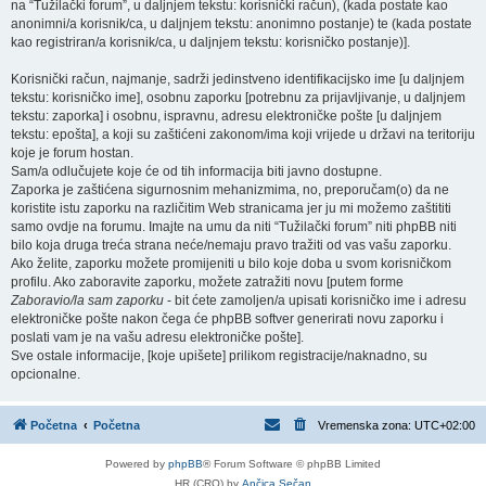
na “Tužilački forum”, u daljnjem tekstu: korisnički račun), (kada postate kao
anonimni/a korisnik/ca, u daljnjem tekstu: anonimno postanje) te (kada postate
kao registriran/a korisnik/ca, u daljnjem tekstu: korisničko postanje)].
Korisnički račun, najmanje, sadrži jedinstveno identifikacijsko ime [u daljnjem
tekstu: korisničko ime], osobnu zaporku [potrebnu za prijavljivanje, u daljnjem
tekstu: zaporka] i osobnu, ispravnu, adresu elektroničke pošte [u daljnjem
tekstu: epošta], a koji su zaštićeni zakonom/ima koji vrijede u državi na teritoriju
koje je forum hostan.
Sam/a odlučujete koje će od tih informacija biti javno dostupne.
Zaporka je zaštićena sigurnosnim mehanizmima, no, preporučam(o) da ne
koristite istu zaporku na različitim Web stranicama jer ju mi možemo zaštititi
samo ovdje na forumu. Imajte na umu da niti “Tužilački forum” niti phpBB niti
bilo koja druga treća strana neće/nemaju pravo tražiti od vas vašu zaporku.
Ako želite, zaporku možete promijeniti u bilo koje doba u svom korisničkom
profilu. Ako zaboravite zaporku, možete zatražiti novu [putem forme
Zaboravio/la sam zaporku
- bit ćete zamoljen/a upisati korisničko ime i adresu
elektroničke pošte nakon čega će phpBB softver generirati novu zaporku i
poslati vam je na vašu adresu elektroničke pošte].
Sve ostale informacije, [koje upišete] prilikom registracije/naknadno, su
opcionalne.
Početna
Početna
Vremenska zona:
UTC+02:00
Powered by
phpBB
® Forum Software © phpBB Limited
HR (CRO) by
Ančica Sečan