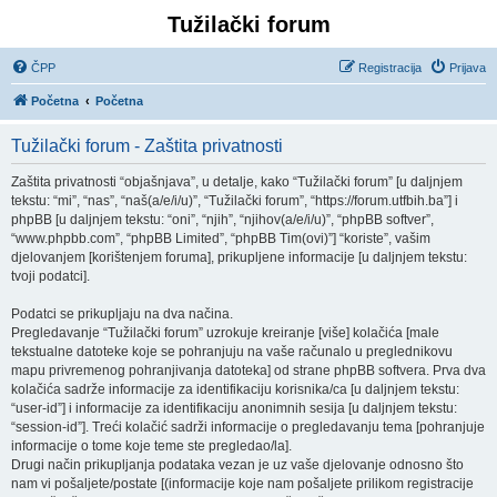
Tužilački forum
ČPP
Registracija
Prijava
Početna
Početna
Tužilački forum - Zaštita privatnosti
Zaštita privatnosti “objašnjava”, u detalje, kako “Tužilački forum” [u daljnjem
tekstu: “mi”, “nas”, “naš(a/e/i/u)”, “Tužilački forum”, “https://forum.utfbih.ba”] i
phpBB [u daljnjem tekstu: “oni”, “njih”, “njihov(a/e/i/u)”, “phpBB softver”,
“www.phpbb.com”, “phpBB Limited”, “phpBB Tim(ovi)”] “koriste”, vašim
djelovanjem [korištenjem foruma], prikupljene informacije [u daljnjem tekstu:
tvoji podatci].
Podatci se prikupljaju na dva načina.
Pregledavanje “Tužilački forum” uzrokuje kreiranje [više] kolačića [male
tekstualne datoteke koje se pohranjuju na vaše računalo u preglednikovu
mapu privremenog pohranjivanja datoteka] od strane phpBB softvera. Prva dva
kolačića sadrže informacije za identifikaciju korisnika/ca [u daljnjem tekstu:
“user-id”] i informacije za identifikaciju anonimnih sesija [u daljnjem tekstu:
“session-id”]. Treći kolačić sadrži informacije o pregledavanju tema [pohranjuje
informacije o tome koje teme ste pregledao/la].
Drugi način prikupljanja podataka vezan je uz vaše djelovanje odnosno što
nam vi pošaljete/postate [(informacije koje nam pošaljete prilikom registracije