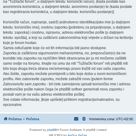
na “Tužilački forum”, u daljnjem tekstu: korisnički račun), (kada postate kao
anonimni/a korisnik/ca, u daljnjem tekstu: anonimno postanje) te (kada postate
kao registriran/a korisnik/ca, u daljnjem tekstu: korisničko postanje)].
Korisnički račun, najmanje, sadrži jedinstveno identifikacijsko ime [u daljnjem
tekstu: korisničko ime], osobnu zaporku [potrebnu za prijavljivanje, u daljnjem
tekstu: zaporka] i osobnu, ispravnu, adresu elektroničke pošte [u daljnjem
tekstu: epošta], a koji su zaštićeni zakonom/ima koji vrijede u državi na teritoriju
koje je forum hostan.
Sam/a odlučujete koje će od tih informacija biti javno dostupne.
Zaporka je zaštićena sigurnosnim mehanizmima, no, preporučam(o) da ne
koristite istu zaporku na različitim Web stranicama jer ju mi možemo zaštititi
samo ovdje na forumu. Imajte na umu da niti “Tužilački forum” niti phpBB niti
bilo koja druga treća strana neće/nemaju pravo tražiti od vas vašu zaporku.
Ako želite, zaporku možete promijeniti u bilo koje doba u svom korisničkom
profilu. Ako zaboravite zaporku, možete zatražiti novu [putem forme
Zaboravio/la sam zaporku
- bit ćete zamoljen/a upisati korisničko ime i adresu
elektroničke pošte nakon čega će phpBB softver generirati novu zaporku i
poslati vam je na vašu adresu elektroničke pošte].
Sve ostale informacije, [koje upišete] prilikom registracije/naknadno, su
opcionalne.
Početna
Početna
Vremenska zona:
UTC+02:00
Powered by
phpBB
® Forum Software © phpBB Limited
HR (CRO) by
Ančica Sečan