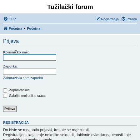
Tužilački forum
ČPP
Registracija
Prijava
Početna
Početna
Prijava
Korisničko ime:
Zaporka:
Zaboravio/la sam zaporku
Zapamtite me
Sakrijte moj online status
REGISTRACIJA
Da biste se mogao/la prijaviti, trebate se registrirati.
Registracijom, koja traje nekoliko sekundi, dobivate ovlasti/mogućnosti koje
neregistrirane osobe nemaju.