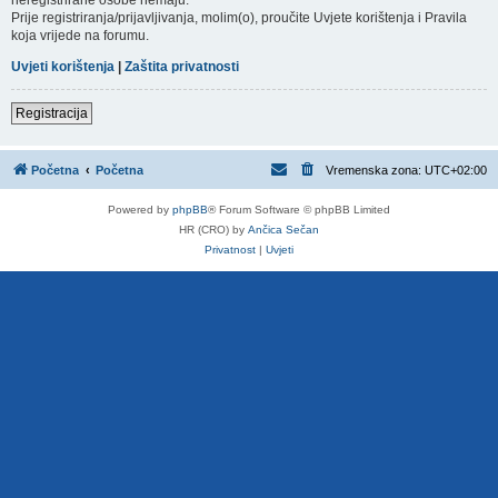
Prije registriranja/prijavljivanja, molim(o), proučite Uvjete korištenja i Pravila
koja vrijede na forumu.
Uvjeti korištenja
|
Zaštita privatnosti
Registracija
Početna
Početna
Vremenska zona:
UTC+02:00
Powered by
phpBB
® Forum Software © phpBB Limited
HR (CRO) by
Ančica Sečan
Privatnost
|
Uvjeti