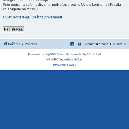
Prije registriranja/prijavljivanja, molim(o), proučite Uvjete korištenja i Pravila
koja vrijede na forumu.
Uvjeti korištenja
|
Zaštita privatnosti
Registracija
Početna
Početna
Vremenska zona:
UTC+02:00
Powered by
phpBB
® Forum Software © phpBB Limited
HR (CRO) by
Ančica Sečan
Privatnost
|
Uvjeti