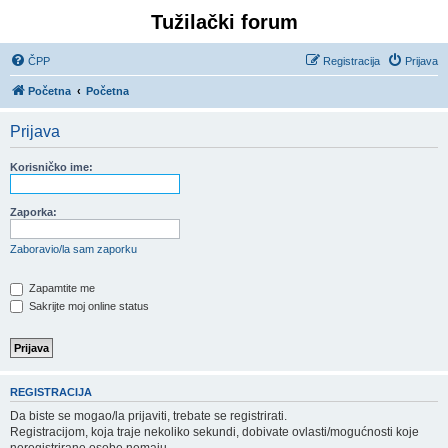
Tužilački forum
ČPP
Registracija
Prijava
Početna
Početna
Prijava
Korisničko ime:
Zaporka:
Zaboravio/la sam zaporku
Zapamtite me
Sakrijte moj online status
REGISTRACIJA
Da biste se mogao/la prijaviti, trebate se registrirati.
Registracijom, koja traje nekoliko sekundi, dobivate ovlasti/mogućnosti koje
neregistrirane osobe nemaju.