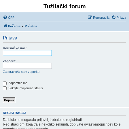
Tužilački forum
ČPP
Registracija
Prijava
Početna
Početna
Prijava
Korisničko ime:
Zaporka:
Zaboravio/la sam zaporku
Zapamtite me
Sakrijte moj online status
REGISTRACIJA
Da biste se mogao/la prijaviti, trebate se registrirati.
Registracijom, koja traje nekoliko sekundi, dobivate ovlasti/mogućnosti koje
neregistrirane osobe nemaju.