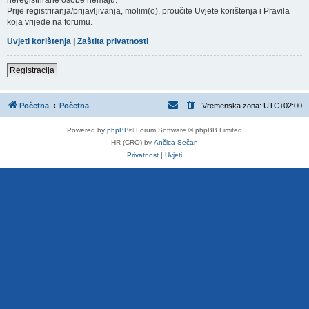
Prije registriranja/prijavljivanja, molim(o), proučite Uvjete korištenja i Pravila
koja vrijede na forumu.
Uvjeti korištenja
|
Zaštita privatnosti
Registracija
Početna
Početna
Vremenska zona:
UTC+02:00
Powered by
phpBB
® Forum Software © phpBB Limited
HR (CRO) by
Ančica Sečan
Privatnost
|
Uvjeti