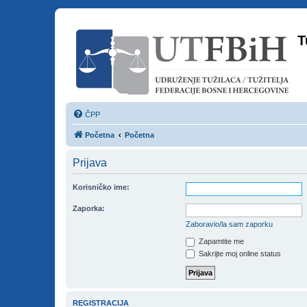
T
ČPP
Početna
Početna
Prijava
Korisničko ime:
Zaporka:
Zaboravio/la sam zaporku
Zapamtite me
Sakrijte moj online status
REGISTRACIJA