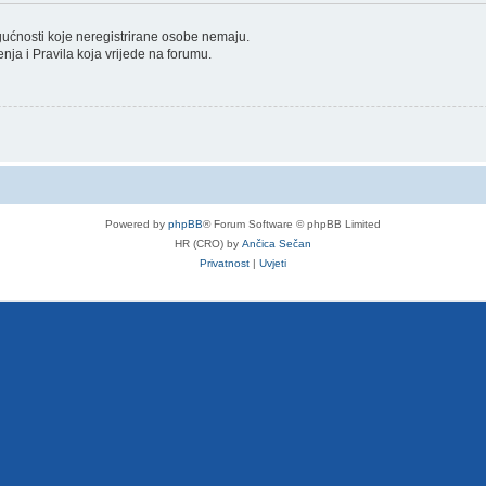
ogućnosti koje neregistrirane osobe nemaju.
tenja i Pravila koja vrijede na forumu.
Powered by
phpBB
® Forum Software © phpBB Limited
HR (CRO) by
Ančica Sečan
Privatnost
|
Uvjeti