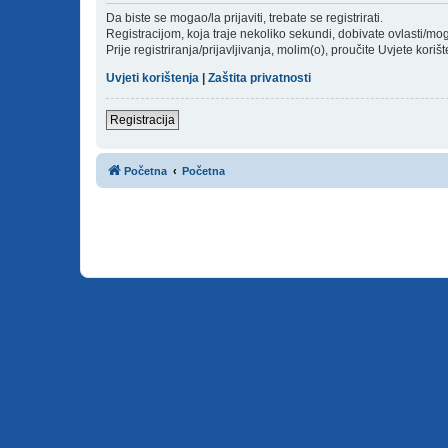
Da biste se mogao/la prijaviti, trebate se registrirati.
Registracijom, koja traje nekoliko sekundi, dobivate ovlasti/m
Prije registriranja/prijavljivanja, molim(o), proučite Uvjete koriš
Uvjeti korištenja
|
Zaštita privatnosti
Registracija
Početna
Početna