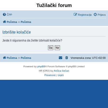
Tužilački forum
ČPP
Registracija
Prijava
Početna
Početna
Izbrišite kolačiće
Jeste li siguran/na da želite izbrisati kolačiće?
Početna
Početna
Vremenska zona:
UTC+02:00
Powered by
phpBB
® Forum Software © phpBB Limited
HR (CRO) by
Ančica Sečan
Privatnost
|
Uvjeti