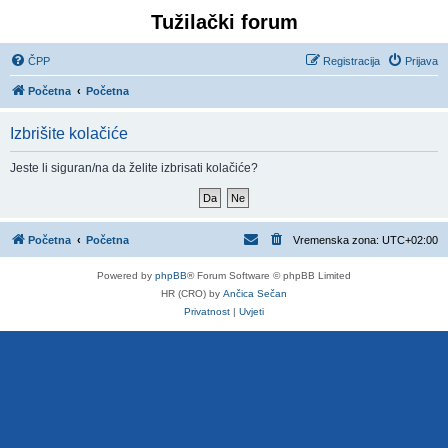
Tužilački forum
ČPP
Registracija
Prijava
Početna
Početna
Izbrišite kolačiće
Jeste li siguran/na da želite izbrisati kolačiće?
Početna
Početna
Vremenska zona:
UTC+02:00
Powered by
phpBB
® Forum Software © phpBB Limited
HR (CRO) by
Ančica Sečan
Privatnost
|
Uvjeti