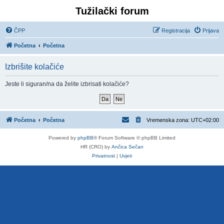
Tužilački forum
ČPP
Registracija
Prijava
Početna
Početna
Izbrišite kolačiće
Jeste li siguran/na da želite izbrisati kolačiće?
Početna
Početna
Vremenska zona:
UTC+02:00
Powered by
phpBB
® Forum Software © phpBB Limited
HR (CRO) by
Ančica Sečan
Privatnost
|
Uvjeti