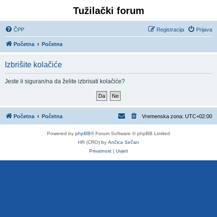
Tužilački forum
ČPP
Registracija
Prijava
Početna
Početna
Izbrišite kolačiće
Jeste li siguran/na da želite izbrisati kolačiće?
Početna
Početna
Vremenska zona:
UTC+02:00
Powered by
phpBB
® Forum Software © phpBB Limited
HR (CRO) by
Ančica Sečan
Privatnost
|
Uvjeti