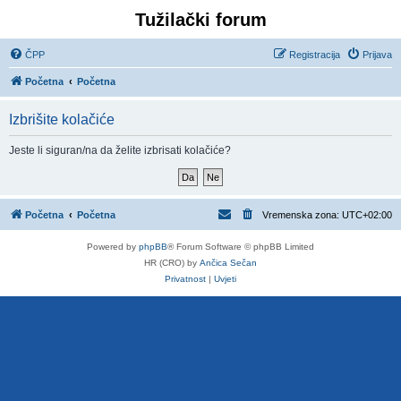
Tužilački forum
ČPP
Registracija
Prijava
Početna
Početna
Izbrišite kolačiće
Jeste li siguran/na da želite izbrisati kolačiće?
Početna
Početna
Vremenska zona:
UTC+02:00
Powered by
phpBB
® Forum Software © phpBB Limited
HR (CRO) by
Ančica Sečan
Privatnost
|
Uvjeti