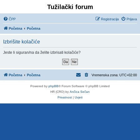
Tužilački forum
ČPP
Registracija
Prijava
Početna
Početna
Izbrišite kolačiće
Jeste li siguran/na da želite izbrisati kolačiće?
Početna
Početna
Vremenska zona:
UTC+02:00
Powered by
phpBB
® Forum Software © phpBB Limited
HR (CRO) by
Ančica Sečan
Privatnost
|
Uvjeti