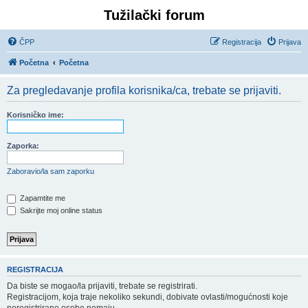
Tužilački forum
ČPP
Registracija
Prijava
Početna
Početna
Za pregledavanje profila korisnika/ca, trebate se prijaviti.
Korisničko ime:
Zaporka:
Zaboravio/la sam zaporku
Zapamtite me
Sakrijte moj online status
REGISTRACIJA
Da biste se mogao/la prijaviti, trebate se registrirati.
Registracijom, koja traje nekoliko sekundi, dobivate ovlasti/mogućnosti koje
neregistrirane osobe nemaju.