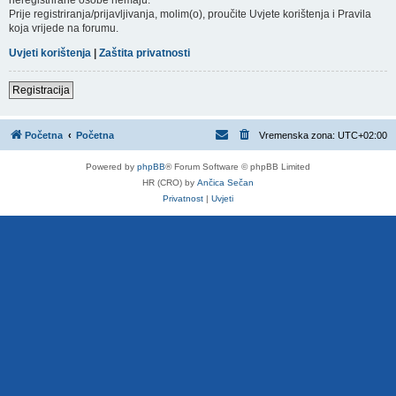
Prije registriranja/prijavljivanja, molim(o), proučite Uvjete korištenja i Pravila
koja vrijede na forumu.
Uvjeti korištenja
|
Zaštita privatnosti
Registracija
Početna
Početna
Vremenska zona:
UTC+02:00
Powered by
phpBB
® Forum Software © phpBB Limited
HR (CRO) by
Ančica Sečan
Privatnost
|
Uvjeti