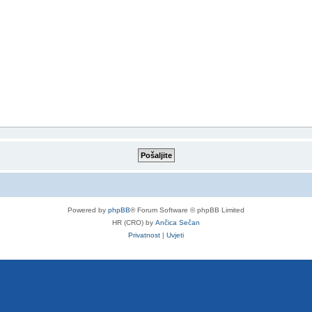
Powered by
phpBB
® Forum Software © phpBB Limited
HR (CRO) by
Ančica Sečan
Privatnost
|
Uvjeti