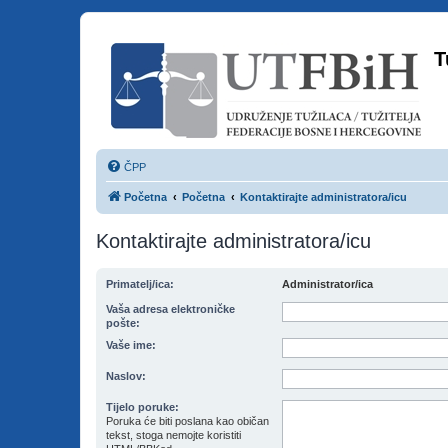
T
ČPP
Početna
Početna
Kontaktirajte administratora/icu
Kontaktirajte administratora/icu
Primatelj/ica:
Administrator/ica
Vaša adresa elektroničke
pošte:
Vaše ime:
Naslov:
Tijelo poruke:
Poruka će biti poslana kao običan
tekst, stoga nemojte koristiti