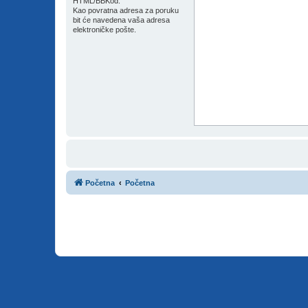
HTML/BBKod.
Kao povratna adresa za poruku
bit će navedena vaša adresa
elektroničke pošte.
Početna
Početna