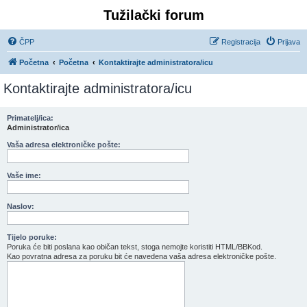
Tužilački forum
ČPP
Registracija
Prijava
Početna
Početna
Kontaktirajte administratora/icu
Kontaktirajte administratora/icu
Primatelj/ica:
Administrator/ica
Vaša adresa elektroničke pošte:
Vaše ime:
Naslov:
Tijelo poruke:
Poruka će biti poslana kao običan tekst, stoga nemojte koristiti HTML/BBKod.
Kao povratna adresa za poruku bit će navedena vaša adresa elektroničke pošte.