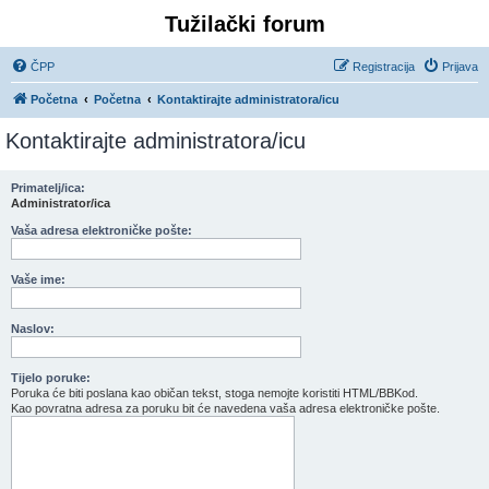
Tužilački forum
ČPP
Registracija
Prijava
Početna
Početna
Kontaktirajte administratora/icu
Kontaktirajte administratora/icu
Primatelj/ica:
Administrator/ica
Vaša adresa elektroničke pošte:
Vaše ime:
Naslov:
Tijelo poruke:
Poruka će biti poslana kao običan tekst, stoga nemojte koristiti HTML/BBKod.
Kao povratna adresa za poruku bit će navedena vaša adresa elektroničke pošte.