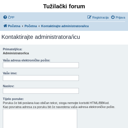
Tužilački forum
ČPP
Registracija
Prijava
Početna
Početna
Kontaktirajte administratora/icu
Kontaktirajte administratora/icu
Primatelj/ica:
Administrator/ica
Vaša adresa elektroničke pošte:
Vaše ime:
Naslov:
Tijelo poruke:
Poruka će biti poslana kao običan tekst, stoga nemojte koristiti HTML/BBKod.
Kao povratna adresa za poruku bit će navedena vaša adresa elektroničke pošte.