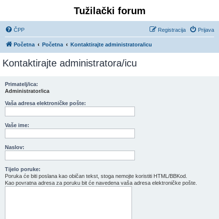
Tužilački forum
ČPP
Registracija
Prijava
Početna
Početna
Kontaktirajte administratora/icu
Kontaktirajte administratora/icu
Primatelj/ica:
Administrator/ica
Vaša adresa elektroničke pošte:
Vaše ime:
Naslov:
Tijelo poruke:
Poruka će biti poslana kao običan tekst, stoga nemojte koristiti HTML/BBKod.
Kao povratna adresa za poruku bit će navedena vaša adresa elektroničke pošte.