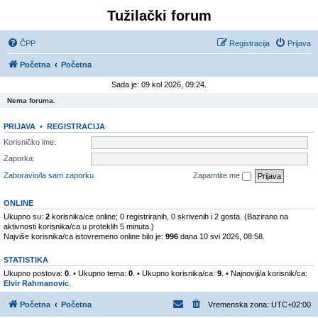
Tužilački forum
ČPP
Registracija
Prijava
Početna
Početna
Sada je: 09 kol 2026, 09:24.
Nema foruma.
PRIJAVA
•
REGISTRACIJA
Korisničko ime:
Zaporka:
Zaboravio/la sam zaporku
Zapamtite me
ONLINE
Ukupno su:
2
korisnika/ce online; 0 registriranih, 0 skrivenih i 2 gosta. (Bazirano na
aktivnosti korisnika/ca u proteklih 5 minuta.)
Najviše korisnika/ca istovremeno online bilo je:
996
dana 10 svi 2026, 08:58.
STATISTIKA
Ukupno postova:
0
. • Ukupno tema:
0
. • Ukupno korisnika/ca:
9
. • Najnoviji/a korisnik/ca:
Elvir Rahmanovic
.
Početna
Početna
Vremenska zona:
UTC+02:00