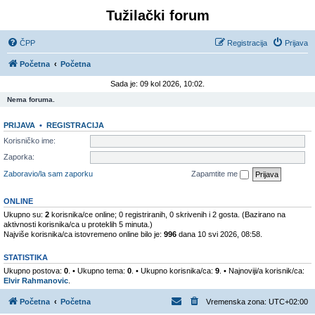
Tužilački forum
ČPP
Registracija
Prijava
Početna
Početna
Sada je: 09 kol 2026, 10:02.
Nema foruma.
PRIJAVA
•
REGISTRACIJA
Korisničko ime:
Zaporka:
Zaboravio/la sam zaporku
Zapamtite me
ONLINE
Ukupno su:
2
korisnika/ce online; 0 registriranih, 0 skrivenih i 2 gosta. (Bazirano na
aktivnosti korisnika/ca u proteklih 5 minuta.)
Najviše korisnika/ca istovremeno online bilo je:
996
dana 10 svi 2026, 08:58.
STATISTIKA
Ukupno postova:
0
. • Ukupno tema:
0
. • Ukupno korisnika/ca:
9
. • Najnoviji/a korisnik/ca:
Elvir Rahmanovic
.
Početna
Početna
Vremenska zona:
UTC+02:00