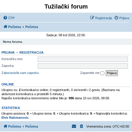
Tužilački forum
ČPP
Registracija
Prijava
Početna
Početna
Sada je: 08 kol 2026, 22:00.
Nema foruma.
PRIJAVA
•
REGISTRACIJA
Korisničko ime:
Zaporka:
Zaboravio/la sam zaporku
Zapamtite me
ONLINE
Ukupno su:
2
korisnika/ce online; 0 registriranih, 0 skrivenih i 2 gosta. (Bazirano na
aktivnosti korisnika/ca u proteklih 5 minuta.)
Najviše korisnika/ca istovremeno online bilo je:
996
dana 10 svi 2026, 08:58.
STATISTIKA
Ukupno postova:
0
. • Ukupno tema:
0
. • Ukupno korisnika/ca:
9
. • Najnoviji/a korisnik/ca:
Elvir Rahmanovic
.
Početna
Početna
Vremenska zona:
UTC+02:00