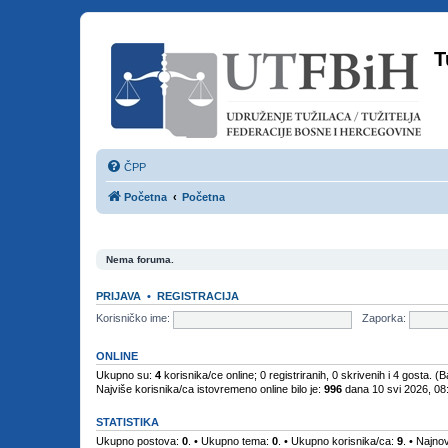
T
ČPP
Početna
Početna
Nema foruma.
PRIJAVA
•
REGISTRACIJA
Korisničko ime:
Zaporka:
ONLINE
Ukupno su:
4
korisnika/ce online; 0 registriranih, 0 skrivenih i 4 gosta. (
Najviše korisnika/ca istovremeno online bilo je:
996
dana 10 svi 2026, 08
STATISTIKA
Ukupno postova:
0
. • Ukupno tema:
0
. • Ukupno korisnika/ca:
9
. • Najnov