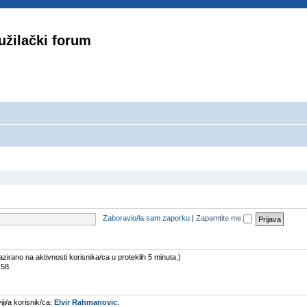
užilački forum
Zaboravio/la sam zaporku
|
Zapamtite me
Bazirano na aktivnosti korisnika/ca u proteklih 5 minuta.)
:58.
iji/a korisnik/ca:
Elvir Rahmanovic
.