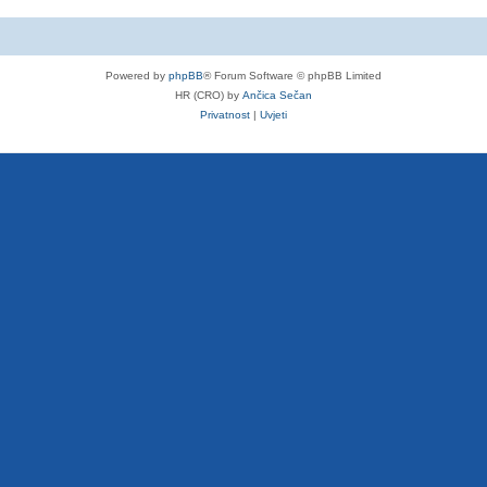
Powered by
phpBB
® Forum Software © phpBB Limited
HR (CRO) by
Ančica Sečan
Privatnost
|
Uvjeti