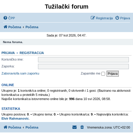
Tužilački forum
ČPP
Registracija
Prijava
Početna
Početna
Sada je: 07 kol 2026, 04:47.
Nema foruma.
PRIJAVA
•
REGISTRACIJA
Korisničko ime:
Zaporka:
Zaboravio/la sam zaporku
Zapamtite me
ONLINE
Ukupno je:
1
korisnik/ca online; 0 registriranih, 0 skrivenih i 1 gost. (Bazirano na aktivnosti
korisnika/ca u proteklih 5 minuta.)
Najviše korisnika/ca istovremeno online bilo je:
996
dana 10 svi 2026, 08:58.
STATISTIKA
Ukupno postova:
0
. • Ukupno tema:
0
. • Ukupno korisnika/ca:
9
. • Najnoviji/a korisnik/ca:
Elvir Rahmanovic
.
Početna
Početna
Vremenska zona:
UTC+02:00