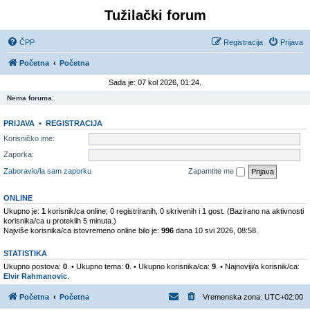
Tužilački forum
ČPP
Registracija
Prijava
Početna
Početna
Sada je: 07 kol 2026, 01:24.
Nema foruma.
PRIJAVA
•
REGISTRACIJA
Korisničko ime:
Zaporka:
Zaboravio/la sam zaporku
Zapamtite me
ONLINE
Ukupno je:
1
korisnik/ca online; 0 registriranih, 0 skrivenih i 1 gost. (Bazirano na aktivnosti
korisnika/ca u proteklih 5 minuta.)
Najviše korisnika/ca istovremeno online bilo je:
996
dana 10 svi 2026, 08:58.
STATISTIKA
Ukupno postova:
0
. • Ukupno tema:
0
. • Ukupno korisnika/ca:
9
. • Najnoviji/a korisnik/ca:
Elvir Rahmanovic
.
Početna
Početna
Vremenska zona:
UTC+02:00