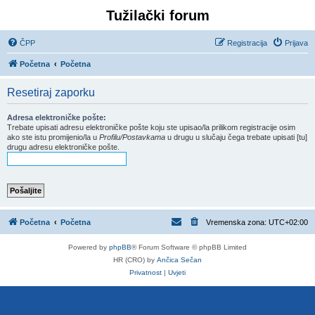
Tužilački forum
ČPP
Registracija
Prijava
Početna
Početna
Resetiraj zaporku
Adresa elektroničke pošte:
Trebate upisati adresu elektroničke pošte koju ste upisao/la prilikom registracije osim
ako ste istu promijenio/la u
Profilu/Postavkama
u drugu u slučaju čega trebate upisati [tu]
drugu adresu elektroničke pošte.
Početna
Početna
Vremenska zona:
UTC+02:00
Powered by
phpBB
® Forum Software © phpBB Limited
HR (CRO) by
Ančica Sečan
Privatnost
|
Uvjeti