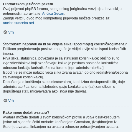
O hrvatskom jezičnom paketu
Ovaj prijevod phpBB foruma, s engleskog [originalna verzija] na hrvatski, u
potpunosti, napravila je:
Ančica Sečan
.
Zadnju verziju ovog mog kompletnog prijevoda možete preuzeti sa:
ancica.sunceko.net
.
Vrh
Što trebam napraviti da bi se vidjela slika ispod mojeg korisničkog imena?
Prilikom pregledavanja postova moguće je vidjeti dvije slike ispod korisničkih
imena.
Prva slika, statusnica, povezana je sa statusom korisnika/ce; obično su to
zvjezdice/blokovi koji označavaju: koliko je postova postao/la korisnik/ca
odnosno funkciju korisnika/ce na forumu [npr. administrator/ica].
Ispod nje se može nalaziti veća slika zvana avatar [obično jedinstvena/osobna
za svakog/u korisnika/cu].
Dopuštenja o korištenju statusnica/avatara, kao i izbor dostupnosti istih, daje
administrator/ica foruma [slobodno ga/ju kontaktirajte (sa) zamolbom o
dopuštenju statusnica/avatara ako isto/a nije dao/la].
Vrh
Kako mogu dodati avatara?
Avatara možete dodati u svom korisničkom profilu
[Profil/Postavke]
putem
jedne od sljedeće četiri metode: korištenjem Gravatara, (iza)biranjem iz
Galerije avatara, linkanjem na avatara odnosno pohranjivanjem avatara.