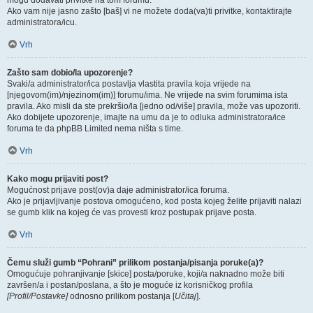
mogu dodavati privitke na tom forumu.
Ako vam nije jasno zašto [baš] vi ne možete doda(va)ti privitke, kontaktirajte
administratora/icu.
Vrh
Zašto sam dobio/la upozorenje?
Svaki/a administrator/ica postavlja vlastita pravila koja vrijede na
[njegovom(im)/njezinom(im)] forumu/ima. Ne vrijede na svim forumima ista
pravila. Ako misli da ste prekršio/la [jedno od/više] pravila, može vas upozoriti.
Ako dobijete upozorenje, imajte na umu da je to odluka administratora/ice
foruma te da phpBB Limited nema ništa s time.
Vrh
Kako mogu prijaviti post?
Mogućnost prijave post(ov)a daje administrator/ica foruma.
Ako je prijavljivanje postova omogućeno, kod posta kojeg želite prijaviti nalazi
se gumb klik na kojeg će vas provesti kroz postupak prijave posta.
Vrh
Čemu služi gumb “Pohrani” prilikom postanja/pisanja poruke(a)?
Omogućuje pohranjivanje [skice] posta/poruke, koji/a naknadno može biti
završen/a i postan/poslana, a što je moguće iz korisničkog profila
[Profil/Postavke]
odnosno prilikom postanja [
Učitaj
].