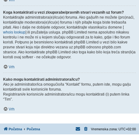
Vrh
Koga kontaktirati u vezi zlouporabe/pravnih stvari vezanih uz forum?
Kontaktirajte administratora(e)/icu(e) foruma. Ako ga/ju/ih ne možete (pro)naći,
kontaktirajte moderatora(e)/icu(e) foruma i njih pitajte koga biste trebao/la
pitati. Ako i dalje ne dobijete odgovor, kontaktirajte vlasnika/cu domene [
whois lookup
] ili pružatelja usluga. phpBB Limited nema apsolutno nikakvu
kontrolu i ne može ni u kojem slučaju odgovarati za to kako, gdje i tko forum
koristi. Potpuno je besmisleno kontaktirati phpBB Limited u vezi bilo kakve
pravne stvari koja nije direktno vezana uz phpBB odnosno phpbb.com
stranice. Ako kontaktirate phpBB Limited oko toga kako bilo koja treća stran(k)a
koristi ovaj softver - ne očekujte odgovor.
Vrh
Kako mogu kontaktirati administratora/icu?
Ako je administrator/ica omogućio/la “Kontakt” formu, putem iste, mogu ga/ju
kontaktirati svi/e korisnici/e foruma.
Registrirani/e korisnici/e administratora/icu mogu kontaktirati (i) putem linka
“Tim”.
Vrh
Početna
Početna
Vremenska zona:
UTC+02:00