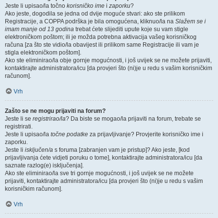
Jeste li upisao/la točno
korisničko ime
i
zaporku
?
Ako jeste, dogodila se jedna od dvije moguće stvari: ako ste prilikom
Registracije, a COPPA podrška je bila omogućena, kliknuo/la na
Slažem se i
imam manje od 13 godina
trebat ćete slijediti upute koje su vam stigle
elektroničkom poštom; ili je možda potrebna aktivacija vašeg korisničkog
računa [za što ste vidio/la obavijest ili prilikom same Registracije ili vam je
stigla elektroničkom poštom].
Ako ste eliminirao/la obje gornje mogućnosti, i još uvijek se ne možete prijaviti,
kontaktirajte administratora/icu [da provjeri što (ni)je u redu s vašim korisničkim
računom].
Vrh
Zašto se ne mogu prijaviti na forum?
Jeste li se
registrirao/la
? Da biste se mogao/la prijaviti na forum, trebate se
registrirati.
Jeste li upisao/la
točne podatke
za prijavljivanje? Provjerite korisničko ime i
zaporku.
Jeste li
isključen/a
s foruma [zabranjen vam je pristup]? Ako jeste, [kod
prijavljivanja ćete vidjeti poruku o tome], kontaktirajte administratora/icu [da
saznate razlog(e) isključenja].
Ako ste eliminirao/la sve tri gornje mogućnosti, i još uvijek se ne možete
prijaviti, kontaktirajte administratora/icu [da provjeri što (ni)je u redu s vašim
korisničkim računom].
Vrh