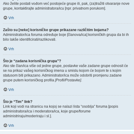
Ako želite postati vođom već postojeće grupe ili, pak, (za)tražiti otvaranje nove
grupe, kontaktirajte administratora/icu [npr. privatnom porukom].
Vrh
Zašto su [neke] korisničke grupe prikazane različitim bojama?
Administrator/ica foruma određuje boje [članova/ica] korisničkih grupa da bi ih
bilo lakše identificirati/razlikovati.
Vrh
Što je “zadana korisnička grupa”?
Ako ste član/ica više od jedne grupe, postavke vaše zadane grupe odnosit će
se na prikaz vašeg korisničkog imena u smislu kojom će bojom te s kojim
statusom biti prikazano. Administrator/ica može odobriti promjenu zadane
grupe putem korisničkog profila
[Profil/Postavke]
.
Vrh
Što je “Tim” link?
Link koji vodi na stranicu na kojoj se nalazi lista “osoblja” foruma [popis
administratora/ica i moderatora/ica, koje grupe/forume
administriraju/moderiraju i sl.].
Vrh