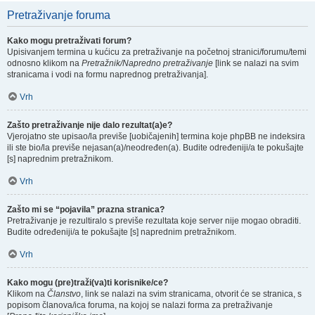
Pretraživanje foruma
Kako mogu pretraživati forum?
Upisivanjem termina u kućicu za pretraživanje na početnoj stranici/forumu/temi
odnosno klikom na
Pretražnik/Napredno pretraživanje
[link se nalazi na svim
stranicama i vodi na formu naprednog pretraživanja].
Vrh
Zašto pretraživanje nije dalo rezultat(a)e?
Vjerojatno ste upisao/la previše [uobičajenih] termina koje phpBB ne indeksira
ili ste bio/la previše nejasan(a)/neodređen(a). Budite određeniji/a te pokušajte
[s] naprednim pretražnikom.
Vrh
Zašto mi se “pojavila” prazna stranica?
Pretraživanje je rezultiralo s previše rezultata koje server nije mogao obraditi.
Budite određeniji/a te pokušajte [s] naprednim pretražnikom.
Vrh
Kako mogu (pre)traži(va)ti korisnike/ce?
Klikom na
Članstvo
, link se nalazi na svim stranicama, otvorit će se stranica, s
popisom članova/ica foruma, na kojoj se nalazi forma za pretraživanje