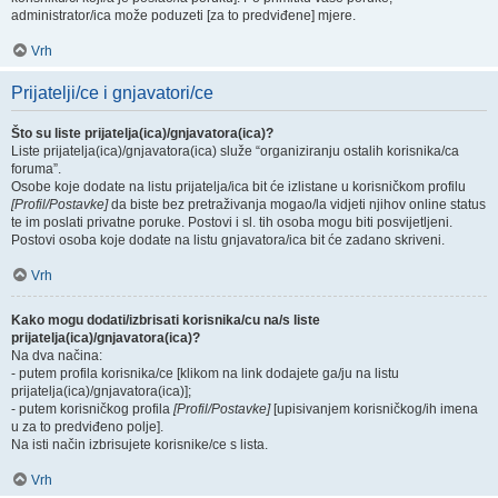
administrator/ica može poduzeti [za to predviđene] mjere.
Vrh
Prijatelji/ce i gnjavatori/ce
Što su liste prijatelja(ica)/gnjavatora(ica)?
Liste prijatelja(ica)/gnjavatora(ica) služe “organiziranju ostalih korisnika/ca
foruma”.
Osobe koje dodate na listu prijatelja/ica bit će izlistane u korisničkom profilu
[Profil/Postavke]
da biste bez pretraživanja mogao/la vidjeti njihov online status
te im poslati privatne poruke. Postovi i sl. tih osoba mogu biti posvijetljeni.
Postovi osoba koje dodate na listu gnjavatora/ica bit će zadano skriveni.
Vrh
Kako mogu dodati/izbrisati korisnika/cu na/s liste
prijatelja(ica)/gnjavatora(ica)?
Na dva načina:
- putem profila korisnika/ce [klikom na link dodajete ga/ju na listu
prijatelja(ica)/gnjavatora(ica)];
- putem korisničkog profila
[Profil/Postavke]
[upisivanjem korisničkog/ih imena
u za to predviđeno polje].
Na isti način izbrisujete korisnike/ce s lista.
Vrh