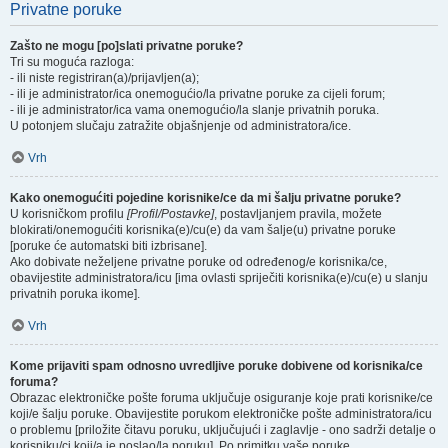
Privatne poruke
Zašto ne mogu [po]slati privatne poruke?
Tri su moguća razloga:
- ili niste registriran(a)/prijavljen(a);
- ili je administrator/ica onemogućio/la privatne poruke za cijeli forum;
- ili je administrator/ica vama onemogućio/la slanje privatnih poruka.
U potonjem slučaju zatražite objašnjenje od administratora/ice.
Vrh
Kako onemogućiti pojedine korisnike/ce da mi šalju privatne poruke?
U korisničkom profilu
[Profil/Postavke]
, postavljanjem pravila, možete
blokirati/onemogućiti korisnika(e)/cu(e) da vam šalje(u) privatne poruke
[poruke će automatski biti izbrisane].
Ako dobivate neželjene privatne poruke od određenog/e korisnika/ce,
obavijestite administratora/icu [ima ovlasti spriječiti korisnika(e)/cu(e) u slanju
privatnih poruka ikome].
Vrh
Kome prijaviti spam odnosno uvredljive poruke dobivene od korisnika/ce
foruma?
Obrazac elektroničke pošte foruma uključuje osiguranje koje prati korisnike/ce
koji/e šalju poruke. Obavijestite porukom elektroničke pošte administratora/icu
o problemu [priložite čitavu poruku, uključujući i zaglavlje - ono sadrži detalje o
korisniku/ci koji/a je poslao/la poruku]. Po primitku vaše poruke,