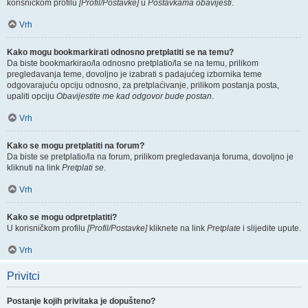
korisničkom profilu
[Profil/Postavke]
u
Postavkama obavijesti
.
Vrh
Kako mogu bookmarkirati odnosno pretplatiti se na temu?
Da biste bookmarkirao/la odnosno pretplatio/la se na temu, prilikom
pregledavanja teme, dovoljno je izabrati s padajućeg izbornika teme
odgovarajuću opciju odnosno, za pretplaćivanje, prilikom postanja posta,
upaliti opciju
Obavijestite me kad odgovor bude postan
.
Vrh
Kako se mogu pretplatiti na forum?
Da biste se pretplatio/la na forum, prilikom pregledavanja foruma, dovoljno je
kliknuti na link
Pretplati se
.
Vrh
Kako se mogu odpretplatiti?
U korisničkom profilu
[Profil/Postavke]
kliknete na link
Pretplate
i slijedite upute.
Vrh
Privitci
Postanje kojih privitaka je dopušteno?