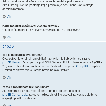
Administrator/ica određuje postanje kojih privitaka je dopušteno.
Ako niste siguran/na postanje kojih privitaka je dopušteno, kontaktirajte
administratora/icu.
Vrh
Kako mogu pronaći [sve] vlastite privitke?
U korisničkom profilu
[Profil/Postavke]
kliknete na link
Privitci
.
Vrh
phpBB
Tko je napisao/la ovaj forum?
Ovaj softver [u originalnom obliku] napravljen je i objavljen od strane
phpBB Limited
. Dostupan je pod GNU General Public Licence verzija 2 (GPL-
2.0) i može biti slobodno distribuiran. Za detalje posjetite:
O phpBBu
. phpBB
Limited zadržava sva autorska prava na ovaj softver.
Vrh
Zašto X mogućnost nije dostupna?
Ako smatrate da neka mogućnost treba biti dodana, posjetite
phpBB Centar Ideja
, (a) gdje možete vidjeti [i glasovati za] već predložene
ideje i(li) predložiti vlastite.