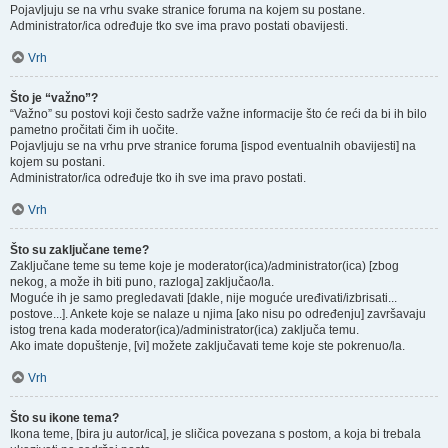
Pojavljuju se na vrhu svake stranice foruma na kojem su postane.
Administrator/ica određuje tko sve ima pravo postati obavijesti.
Vrh
Što je “važno”?
“Važno” su postovi koji često sadrže važne informacije što će reći da bi ih bilo
pametno pročitati čim ih uočite.
Pojavljuju se na vrhu prve stranice foruma [ispod eventualnih obavijesti] na
kojem su postani.
Administrator/ica određuje tko ih sve ima pravo postati.
Vrh
Što su zaključane teme?
Zaključane teme su teme koje je moderator(ica)/administrator(ica) [zbog
nekog, a može ih biti puno, razloga] zaključao/la.
Moguće ih je samo pregledavati [dakle, nije moguće uređivati/izbrisati...
postove...]. Ankete koje se nalaze u njima [ako nisu po određenju] završavaju
istog trena kada moderator(ica)/administrator(ica) zaključa temu.
Ako imate dopuštenje, [vi] možete zaključavati teme koje ste pokrenuo/la.
Vrh
Što su ikone tema?
Ikona teme, [bira ju autor/ica], je sličica povezana s postom, a koja bi trebala