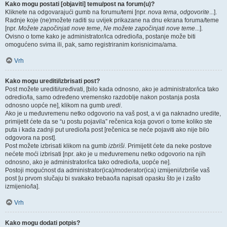
Kako mogu postati [objaviti] temu/post na forum(u)?
Kliknete na odgovarajući gumb na forumu/temi [npr.
nova tema
,
odgovorite
...].
Radnje koje (ne)možete raditi su uvijek prikazane na dnu ekrana foruma/teme
[npr.
Možete započinjati nove teme
,
Ne možete započinjati nove teme
...].
Ovisno o tome kako je administrator/ica odredio/la, postanje može biti
omogućeno svima ili, pak, samo registriranim korisnicima/ama.
Vrh
Kako mogu urediti/izbrisati post?
Post možete urediti/uređivati, [bilo kada odnosno, ako je administrator/ica tako
odredio/la, samo određeno vremensko razdoblje nakon postanja posta
odnosno uopće ne], klikom na gumb
uredi
.
Ako je u međuvremenu netko odgovorio na vaš post, a vi ga naknadno uredite,
primijetit ćete da se “u postu pojavila” rečenica koja govori o tome koliko ste
puta i kada zadnji put uredio/la post [rečenica se neće pojaviti ako nije bilo
odgovora na post].
Post možete izbrisati klikom na gumb
izbriši
. Primijetit ćete da neke postove
nećete moći izbrisati [npr. ako je u međuvremenu netko odgovorio na njih
odnosno, ako je administrator/ica tako odredio/la, uopće ne].
Postoji mogućnost da administrator(ica)/moderator(ica) izmijeni/izbriše vaš
post [u prvom slučaju bi svakako trebao/la napisati opasku što je i zašto
izmijenio/la].
Vrh
Kako mogu dodati potpis?