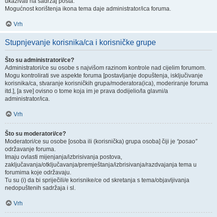
ukazivati na sadržaj posta.
Mogućnost korištenja ikona tema daje administrator/ica foruma.
Vrh
Stupnjevanje korisnika/ca i korisničke grupe
Što su administratori/ce?
Administratori/ce su osobe s najvišom razinom kontrole nad cijelim forumom.
Mogu kontrolirati sve aspekte foruma [postavljanje dopuštenja, isključivanje
korisnika/ca, stvaranje korisničkih grupa/moderatora(ica), moderiranje foruma
itd.], [a sve] ovisno o tome koja im je prava dodijelio/la glavni/a
administrator/ica.
Vrh
Što su moderatori/ce?
Moderatori/ce su osobe [osoba ili (korisnička) grupa osoba] čiji je
“posao”
održavanje foruma.
Imaju ovlasti mijenjanja/izbrisivanja postova,
zaključavanja/otključavanja/premještanja/izbrisivanja/razdvajanja tema u
forumima koje održavaju.
Tu su (i) da bi spriječili/e korisnike/ce od skretanja s tema/objavljivanja
nedopuštenih sadržaja i sl.
Vrh