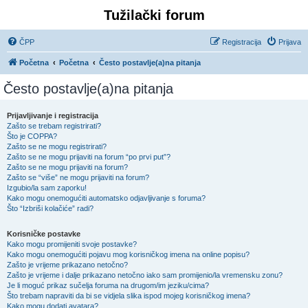
Tužilački forum
ČPP
Registracija
Prijava
Početna
Početna
Često postavlje(a)na pitanja
Često postavlje(a)na pitanja
Prijavljivanje i registracija
Zašto se trebam registrirati?
Što je COPPA?
Zašto se ne mogu registrirati?
Zašto se ne mogu prijaviti na forum “po prvi put”?
Zašto se ne mogu prijaviti na forum?
Zašto se “više” ne mogu prijaviti na forum?
Izgubio/la sam zaporku!
Kako mogu onemogućiti automatsko odjavljivanje s foruma?
Što “Izbriši kolačiće” radi?
Korisničke postavke
Kako mogu promijeniti svoje postavke?
Kako mogu onemogućiti pojavu mog korisničkog imena na online popisu?
Zašto je vrijeme prikazano netočno?
Zašto je vrijeme i dalje prikazano netočno iako sam promijenio/la vremensku zonu?
Je li moguć prikaz sučelja foruma na drugom/im jeziku/cima?
Što trebam napraviti da bi se vidjela slika ispod mojeg korisničkog imena?
Kako mogu dodati avatara?