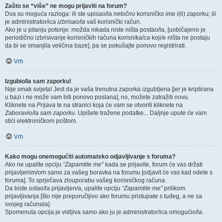
Zašto se “više” ne mogu prijaviti na forum?
Dva su moguća razloga: ili ste upisao/la
netočno
korisničko ime i(li) zaporku; ili
je administrator/ica
izbrisao/la
vaš korisnički račun.
Ako je u pitanju potonje: možda nikada niste ništa postao/la, [uobičajeno je
periodično izbrisivanje korisničkih računa korisnika/ca koji/e ništa ne postaju
da bi se smanjila veličina baze], pa se pokušajte ponovo registrirati.
Vrh
Izgubio/la sam zaporku!
Nije smak svijeta! Jest da je vaša trenutna zaporka izgubljena [jer je kriptirana
u bazi i ne može vam biti ponovo poslana], no, možete zatražiti novu.
Kliknete na
Prijava
te na stranici koja će vam se otvoriti kliknete na
Zaboravio/la sam zaporku
. Upišete tražene podatke... Daljnje upute će vam
stići elektroničkom poštom.
Vrh
Kako mogu onemogućiti automatsko odjavljivanje s foruma?
Ako ne upalite opciju
“Zapamtite me”
kada se prijavite, forum će vas držati
prijavljenim/om samo za vašeg boravka na forumu [odjavit će vas kad odete s
foruma]. To sprječava zlouporabu vašeg korisničkog računa.
Da biste ostao/la prijavljen/a, upalite opciju
“Zapamtite me”
prilikom
prijavljivanja [što nije preporučljivo ako forumu pristupate s tuđeg, a ne sa
svojeg računala].
Spomenuta opcija je vidljiva samo ako ju je administrator/ica omogućio/la.