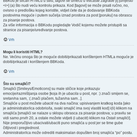
BBKod je sličan HTMLu u stilu; tagovi se umeću u vitičaste zagrade [i] [umjesto
<i>] (a) što nudi veću kontrolu prikaza. Kod [tagovi] se može pisati ručno, no,
ovisno o predlošku kojeg koristite, vidjet ćete da je dodavanje BBKoda
postovima moguće i putem sučelja iznad prostora za post [poruku] na obrascu
za pisanje postova.
Za više informacija o BBKodu pogledajte Vodič kojemu možete pristupiti sa
stranice za pisanje/uređivanje postova.
Vrh
Mogu li koristiti HTML?
Ne. Većinu onoga što je moguće dobiti/prikazati korištenjem HTMLa moguće je
dobiti/prikazati i korištenjem BBKoda.
Vrh
Što su smajlići?
Smajlići [Smileys/Emoticons] su male sličice koje
prikazuju
emocije/razmišljanja osobe [koja ih je
ubacila
u post, npr. :) znači smijem se,
sretan/na sam, :( znači plačem, tužan/na sam...].
Smajliće u post možete
ubaciti
na dva načina: upisivanjem kratkog koda [ako
je administrator/ica odobrio/la, svaki smajlić ima svoj vlastiti kod] i(li) klikom na
smajlića [smajlići se nalaze u sklopu obrasca za pisanje postova; u pravilu se
vidi samo
prvih
20, a ostale možete vidjeti (i
ubaciti
) klikom na
Ostali smajlići
].
Nije preporučljivo ubacivati/ubaciti puno smajlića u post jer se time gube
čitljivost i preglednost.
Administrator/ica može odrediti maksimalan dopušten broj smajlića “po” postu.