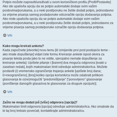
Potpis možete napraviti/uređivati u svom korisničkom profilu
[Profil/Postavke]
.
Ako ste upalio/la opciju da se potpis automatski dodaje svim vašim
postovima/porukama, a u neki post/poruku ne želite dodati potpis, jednostavno
za vrijeme pisanja samog posta/poruke odoznačite opciju dodavanja potpisa.
Ako niste upalio/la opciju da se potpis automatski dodaje svim vašim
postovima/porukama, a u neki post/poruku želite dodati potpis, jednostavno za
vrijeme pisanja samog posta/poruke označite opciju dodavanja potpisa.
Vrh
Kako mogu kreirati anketu?
Kada započnete [otvorite] novu temu [ili izmijenite prvi post postojeće teme -
ako imate dopuštenje] vidjet ćete formu
Kreiranje ankete
ispod okvira za
pisanje teksta posta [ako to ne vidite, vjerojatno nemate dopuštenje za
kreiranje anketa]. Upišete pitanje i [barem] dva moguća odgovora [svaki u
zaseban redak], kojih maksimalan limit određuje administrator/ica. Možete
postaviti (i) vremensko ograničenje trajanja ankete [upišete broj dana;
0=neograničeno], [broj] koliko opcija korisnik/ca može odabrati prilikom
glasovanja te o(ne)mogućiti “predomišljanje” [“ponovljeno” glasovanje
(poništenje danog/ih glasa/ova te glasovanje za drugu/e opciju/e)].
Vrh
Zašto ne mogu dodati još [više] odgovora [opcija]?
Maksimalan limit odgovora [opcija] određuje administrator/ica. Ako smatrate da
bi taj broj trebalo povećati, kontaktirajte administratora/icu.