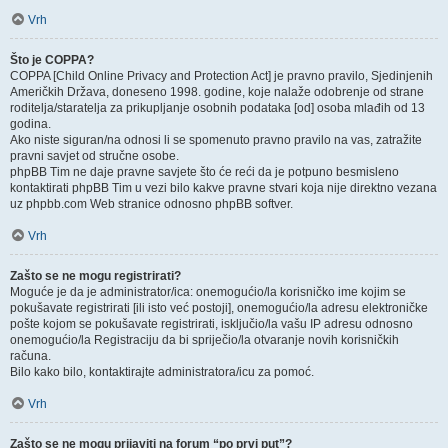
Vrh
Što je COPPA?
COPPA [Child Online Privacy and Protection Act] je pravno pravilo, Sjedinjenih
Američkih Država, doneseno 1998. godine, koje nalaže odobrenje od strane
roditelja/staratelja za prikupljanje osobnih podataka [od] osoba mlađih od 13
godina.
Ako niste siguran/na odnosi li se spomenuto pravno pravilo na vas, zatražite
pravni savjet od stručne osobe.
phpBB Tim ne daje pravne savjete što će reći da je potpuno besmisleno
kontaktirati phpBB Tim u vezi bilo kakve pravne stvari koja nije direktno vezana
uz phpbb.com Web stranice odnosno phpBB softver.
Vrh
Zašto se ne mogu registrirati?
Moguće je da je administrator/ica: onemogućio/la korisničko ime kojim se
pokušavate registrirati [ili isto već postoji], onemogućio/la adresu elektroničke
pošte kojom se pokušavate registrirati, isključio/la vašu IP adresu odnosno
onemogućio/la Registraciju da bi spriječio/la otvaranje novih korisničkih
računa.
Bilo kako bilo, kontaktirajte administratora/icu za pomoć.
Vrh
Zašto se ne mogu prijaviti na forum “po prvi put”?