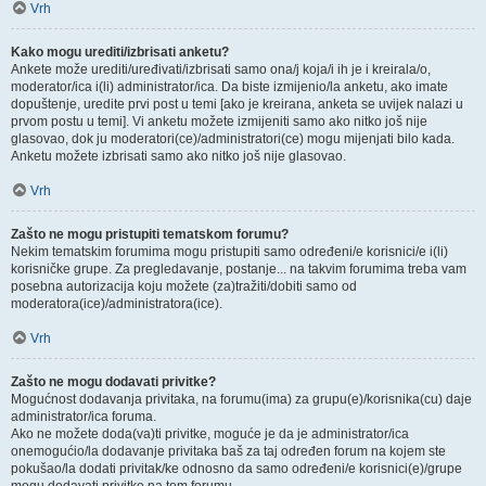
Vrh
Kako mogu urediti/izbrisati anketu?
Ankete može urediti/uređivati/izbrisati samo ona/j koja/i ih je i kreirala/o,
moderator/ica i(li) administrator/ica. Da biste izmijenio/la anketu, ako imate
dopuštenje, uredite prvi post u temi [ako je kreirana, anketa se uvijek nalazi u
prvom postu u temi]. Vi anketu možete izmijeniti samo ako nitko još nije
glasovao, dok ju moderatori(ce)/administratori(ce) mogu mijenjati bilo kada.
Anketu možete izbrisati samo ako nitko još nije glasovao.
Vrh
Zašto ne mogu pristupiti tematskom forumu?
Nekim tematskim forumima mogu pristupiti samo određeni/e korisnici/e i(li)
korisničke grupe. Za pregledavanje, postanje... na takvim forumima treba vam
posebna autorizacija koju možete (za)tražiti/dobiti samo od
moderatora(ice)/administratora(ice).
Vrh
Zašto ne mogu dodavati privitke?
Mogućnost dodavanja privitaka, na forumu(ima) za grupu(e)/korisnika(cu) daje
administrator/ica foruma.
Ako ne možete doda(va)ti privitke, moguće je da je administrator/ica
onemogućio/la dodavanje privitaka baš za taj određen forum na kojem ste
pokušao/la dodati privitak/ke odnosno da samo određeni/e korisnici(e)/grupe