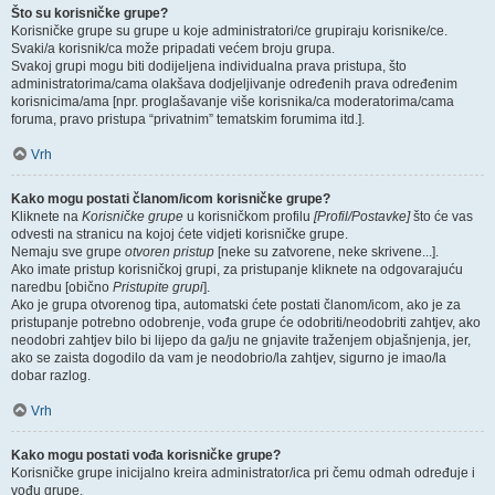
Što su korisničke grupe?
Korisničke grupe su grupe u koje administratori/ce grupiraju korisnike/ce.
Svaki/a korisnik/ca može pripadati većem broju grupa.
Svakoj grupi mogu biti dodijeljena individualna prava pristupa, što
administratorima/cama olakšava dodjeljivanje određenih prava određenim
korisnicima/ama [npr. proglašavanje više korisnika/ca moderatorima/cama
foruma, pravo pristupa “privatnim” tematskim forumima itd.].
Vrh
Kako mogu postati članom/icom korisničke grupe?
Kliknete na
Korisničke grupe
u korisničkom profilu
[Profil/Postavke]
što će vas
odvesti na stranicu na kojoj ćete vidjeti korisničke grupe.
Nemaju sve grupe
otvoren pristup
[neke su zatvorene, neke skrivene...].
Ako imate pristup korisničkoj grupi, za pristupanje kliknete na odgovarajuću
naredbu [obično
Pristupite grupi
].
Ako je grupa otvorenog tipa, automatski ćete postati članom/icom, ako je za
pristupanje potrebno odobrenje, vođa grupe će odobriti/neodobriti zahtjev, ako
neodobri zahtjev bilo bi lijepo da ga/ju ne gnjavite traženjem objašnjenja, jer,
ako se zaista dogodilo da vam je neodobrio/la zahtjev, sigurno je imao/la
dobar razlog.
Vrh
Kako mogu postati vođa korisničke grupe?
Korisničke grupe inicijalno kreira administrator/ica pri čemu odmah određuje i
vođu grupe.