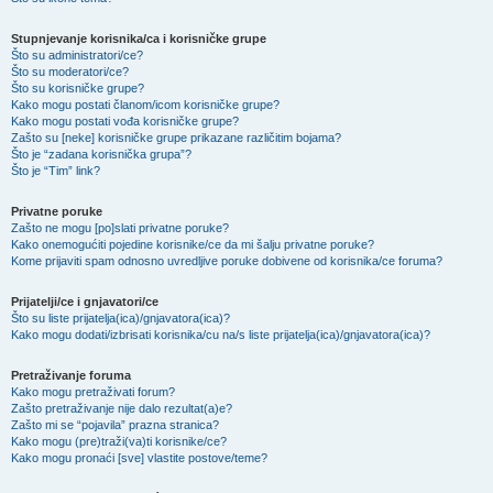
Stupnjevanje korisnika/ca i korisničke grupe
Što su administratori/ce?
Što su moderatori/ce?
Što su korisničke grupe?
Kako mogu postati članom/icom korisničke grupe?
Kako mogu postati vođa korisničke grupe?
Zašto su [neke] korisničke grupe prikazane različitim bojama?
Što je “zadana korisnička grupa”?
Što je “Tim” link?
Privatne poruke
Zašto ne mogu [po]slati privatne poruke?
Kako onemogućiti pojedine korisnike/ce da mi šalju privatne poruke?
Kome prijaviti spam odnosno uvredljive poruke dobivene od korisnika/ce foruma?
Prijatelji/ce i gnjavatori/ce
Što su liste prijatelja(ica)/gnjavatora(ica)?
Kako mogu dodati/izbrisati korisnika/cu na/s liste prijatelja(ica)/gnjavatora(ica)?
Pretraživanje foruma
Kako mogu pretraživati forum?
Zašto pretraživanje nije dalo rezultat(a)e?
Zašto mi se “pojavila” prazna stranica?
Kako mogu (pre)traži(va)ti korisnike/ce?
Kako mogu pronaći [sve] vlastite postove/teme?