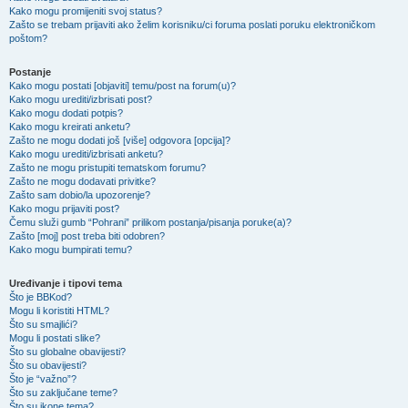
Kako mogu promijeniti svoj status?
Zašto se trebam prijaviti ako želim korisniku/ci foruma poslati poruku elektroničkom
poštom?
Postanje
Kako mogu postati [objaviti] temu/post na forum(u)?
Kako mogu urediti/izbrisati post?
Kako mogu dodati potpis?
Kako mogu kreirati anketu?
Zašto ne mogu dodati još [više] odgovora [opcija]?
Kako mogu urediti/izbrisati anketu?
Zašto ne mogu pristupiti tematskom forumu?
Zašto ne mogu dodavati privitke?
Zašto sam dobio/la upozorenje?
Kako mogu prijaviti post?
Čemu služi gumb “Pohrani” prilikom postanja/pisanja poruke(a)?
Zašto [moj] post treba biti odobren?
Kako mogu bumpirati temu?
Uređivanje i tipovi tema
Što je BBKod?
Mogu li koristiti HTML?
Što su smajlići?
Mogu li postati slike?
Što su globalne obavijesti?
Što su obavijesti?
Što je “važno”?
Što su zaključane teme?
Što su ikone tema?