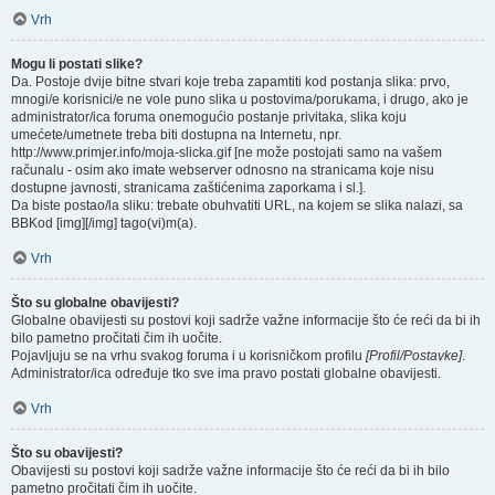
Vrh
Mogu li postati slike?
Da. Postoje dvije bitne stvari koje treba zapamtiti kod postanja slika: prvo,
mnogi/e korisnici/e ne vole puno slika u postovima/porukama, i drugo, ako je
administrator/ica foruma onemogućio postanje privitaka, slika koju
umećete/umetnete treba biti dostupna na Internetu, npr.
http://www.primjer.info/moja-slicka.gif [ne može postojati samo na vašem
računalu - osim ako imate webserver odnosno na stranicama koje nisu
dostupne javnosti, stranicama zaštićenima zaporkama i sl.].
Da biste postao/la sliku: trebate obuhvatiti URL, na kojem se slika nalazi, sa
BBKod [img][/img] tago(vi)m(a).
Vrh
Što su globalne obavijesti?
Globalne obavijesti su postovi koji sadrže važne informacije što će reći da bi ih
bilo pametno pročitati čim ih uočite.
Pojavljuju se na vrhu svakog foruma i u korisničkom profilu
[Profil/Postavke]
.
Administrator/ica određuje tko sve ima pravo postati globalne obavijesti.
Vrh
Što su obavijesti?
Obavijesti su postovi koji sadrže važne informacije što će reći da bi ih bilo
pametno pročitati čim ih uočite.