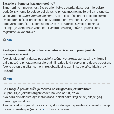
Zašto je vrijeme prikazano netočno?
Zanemarimo li mogućnost, što se vrlo rijetko događa, da server nije dobro
podešen, vrijeme je gotovo uvijek točno prikazano, no, može biti da je ono što
vidite vrijeme
druge vremenske zone
. Ako je to slučaj, promijenite postavke
svojeg korisničkog profila tako da izaberete onu vremensku zonu koja
odgovara području u kojem se nalazite, npr. Zagreb. Uzmite u obzir da
mijenjanje vremenske zone, kao i većinu postavki, može napraviti samo
registrirani/a korisnik/ca.
Vrh
Zašto je vrijeme i dalje prikazano netočno iako sam promijenio/la
vremensku zonu?
Ako ste siguran/na da ste postavio/la točnu
vremensku zonu
, ali je vrijeme i
dalje netočno prikazano, najvjerojatniji razlog je da server nije dobro podešen.
Ako je potonje u pitanju, molim(o), obavijestite administratora/icu [da ispravi
grešku].
Vrh
Je li moguć prikaz sučelja foruma na drugom/im jeziku/cima?
Je. phpBB je [lokaliziran] preveden na više od 50 jezika.
Ako administrator/ica
nije instalirao/la
jezični paket koji želite, pitajte ga/ju
može li ga instalirati.
Ako ne postoji prijevod na vaš jezik, slobodno ga napravite (a) više informacija
o čemu možete (pro)naći na
phpBB
® stranicama.