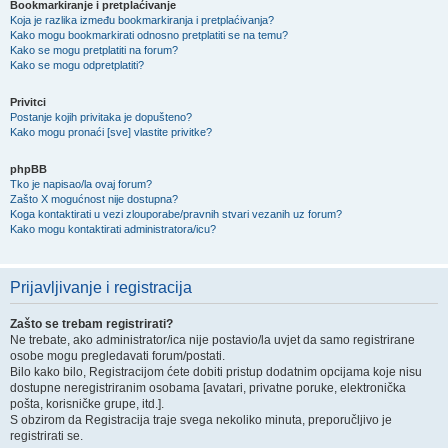
Bookmarkiranje i pretplaćivanje
Koja je razlika između bookmarkiranja i pretplaćivanja?
Kako mogu bookmarkirati odnosno pretplatiti se na temu?
Kako se mogu pretplatiti na forum?
Kako se mogu odpretplatiti?
Privitci
Postanje kojih privitaka je dopušteno?
Kako mogu pronaći [sve] vlastite privitke?
phpBB
Tko je napisao/la ovaj forum?
Zašto X mogućnost nije dostupna?
Koga kontaktirati u vezi zlouporabe/pravnih stvari vezanih uz forum?
Kako mogu kontaktirati administratora/icu?
Prijavljivanje i registracija
Zašto se trebam registrirati?
Ne trebate, ako administrator/ica nije postavio/la uvjet da samo registrirane
osobe mogu pregledavati forum/postati.
Bilo kako bilo, Registracijom ćete dobiti pristup dodatnim opcijama koje nisu
dostupne neregistriranim osobama [avatari, privatne poruke, elektronička
pošta, korisničke grupe, itd.].
S obzirom da Registracija traje svega nekoliko minuta, preporučljivo je
registrirati se.