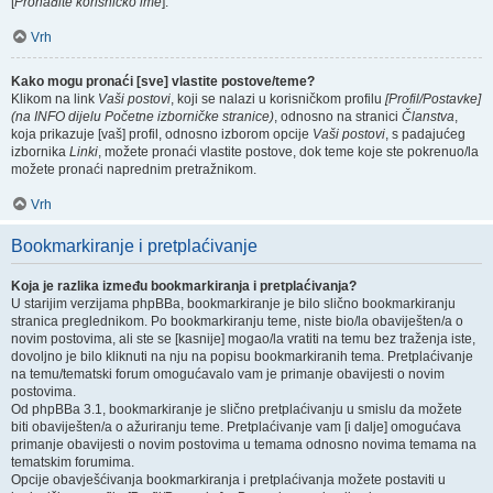
[
Pronađite korisničko ime
].
Vrh
Kako mogu pronaći [sve] vlastite postove/teme?
Klikom na link
Vaši postovi
, koji se nalazi u korisničkom profilu
[Profil/Postavke]
(na INFO dijelu Početne izborničke stranice)
, odnosno na stranici
Članstva
,
koja prikazuje [vaš] profil, odnosno izborom opcije
Vaši postovi
, s padajućeg
izbornika
Linki
, možete pronaći vlastite postove, dok teme koje ste pokrenuo/la
možete pronaći naprednim pretražnikom.
Vrh
Bookmarkiranje i pretplaćivanje
Koja je razlika između bookmarkiranja i pretplaćivanja?
U starijim verzijama phpBBa, bookmarkiranje je bilo slično bookmarkiranju
stranica preglednikom. Po bookmarkiranju teme, niste bio/la obaviješten/a o
novim postovima, ali ste se [kasnije] mogao/la vratiti na temu bez traženja iste,
dovoljno je bilo kliknuti na nju na popisu bookmarkiranih tema. Pretplaćivanje
na temu/tematski forum omogućavalo vam je primanje obavijesti o novim
postovima.
Od phpBBa 3.1, bookmarkiranje je slično pretplaćivanju u smislu da možete
biti obaviješten/a o ažuriranju teme. Pretplaćivanje vam [i dalje] omogućava
primanje obavijesti o novim postovima u temama odnosno novima temama na
tematskim forumima.
Opcije obavješćivanja bookmarkiranja i pretplaćivanja možete postaviti u