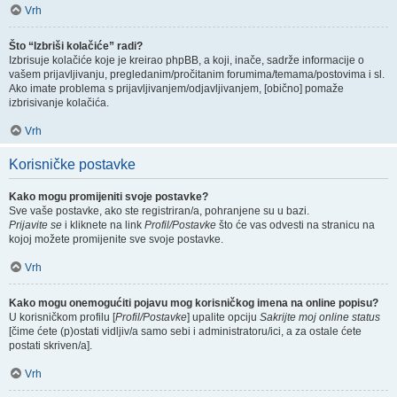
Vrh
Što “Izbriši kolačiće” radi?
Izbrisuje kolačiće koje je kreirao phpBB, a koji, inače, sadrže informacije o
vašem prijavljivanju, pregledanim/pročitanim forumima/temama/postovima i sl.
Ako imate problema s prijavljivanjem/odjavljivanjem, [obično] pomaže
izbrisivanje kolačića.
Vrh
Korisničke postavke
Kako mogu promijeniti svoje postavke?
Sve vaše postavke, ako ste registriran/a, pohranjene su u bazi.
Prijavite se
i kliknete na link
Profil/Postavke
što će vas odvesti na stranicu na
kojoj možete promijenite sve svoje postavke.
Vrh
Kako mogu onemogućiti pojavu mog korisničkog imena na online popisu?
U korisničkom profilu [
Profil/Postavke
] upalite opciju
Sakrijte moj online status
[čime ćete (p)ostati vidljiv/a samo sebi i administratoru/ici, a za ostale ćete
postati skriven/a].
Vrh