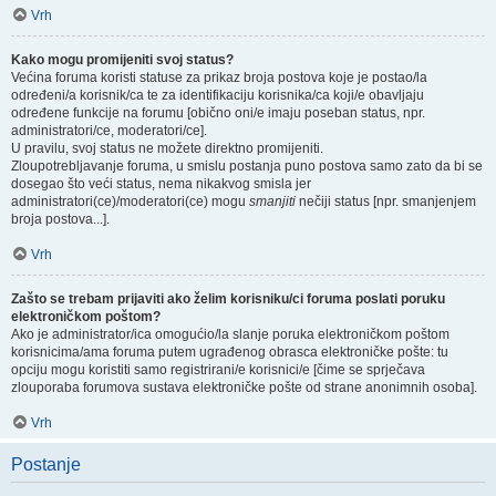
Vrh
Kako mogu promijeniti svoj status?
Većina foruma koristi statuse za prikaz broja postova koje je postao/la
određeni/a korisnik/ca te za identifikaciju korisnika/ca koji/e obavljaju
određene funkcije na forumu [obično oni/e imaju poseban status, npr.
administratori/ce, moderatori/ce].
U pravilu, svoj status ne možete direktno promijeniti.
Zloupotrebljavanje foruma, u smislu postanja puno postova samo zato da bi se
dosegao što veći status, nema nikakvog smisla jer
administratori(ce)/moderatori(ce) mogu
smanjiti
nečiji status [npr. smanjenjem
broja postova...].
Vrh
Zašto se trebam prijaviti ako želim korisniku/ci foruma poslati poruku
elektroničkom poštom?
Ako je administrator/ica omogućio/la slanje poruka elektroničkom poštom
korisnicima/ama foruma putem ugrađenog obrasca elektroničke pošte: tu
opciju mogu koristiti samo registrirani/e korisnici/e [čime se sprječava
zlouporaba forumova sustava elektroničke pošte od strane anonimnih osoba].
Vrh
Postanje