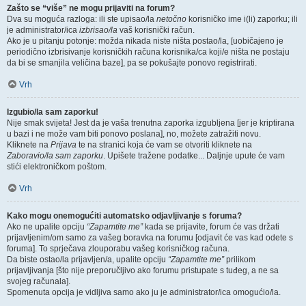
Zašto se “više” ne mogu prijaviti na forum?
Dva su moguća razloga: ili ste upisao/la
netočno
korisničko ime i(li) zaporku; ili
je administrator/ica
izbrisao/la
vaš korisnički račun.
Ako je u pitanju potonje: možda nikada niste ništa postao/la, [uobičajeno je
periodično izbrisivanje korisničkih računa korisnika/ca koji/e ništa ne postaju
da bi se smanjila veličina baze], pa se pokušajte ponovo registrirati.
Vrh
Izgubio/la sam zaporku!
Nije smak svijeta! Jest da je vaša trenutna zaporka izgubljena [jer je kriptirana
u bazi i ne može vam biti ponovo poslana], no, možete zatražiti novu.
Kliknete na
Prijava
te na stranici koja će vam se otvoriti kliknete na
Zaboravio/la sam zaporku
. Upišete tražene podatke... Daljnje upute će vam
stići elektroničkom poštom.
Vrh
Kako mogu onemogućiti automatsko odjavljivanje s foruma?
Ako ne upalite opciju
“Zapamtite me”
kada se prijavite, forum će vas držati
prijavljenim/om samo za vašeg boravka na forumu [odjavit će vas kad odete s
foruma]. To sprječava zlouporabu vašeg korisničkog računa.
Da biste ostao/la prijavljen/a, upalite opciju
“Zapamtite me”
prilikom
prijavljivanja [što nije preporučljivo ako forumu pristupate s tuđeg, a ne sa
svojeg računala].
Spomenuta opcija je vidljiva samo ako ju je administrator/ica omogućio/la.