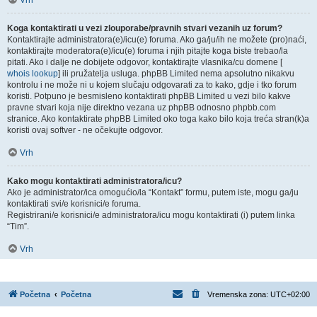
Vrh
Koga kontaktirati u vezi zlouporabe/pravnih stvari vezanih uz forum?
Kontaktirajte administratora(e)/icu(e) foruma. Ako ga/ju/ih ne možete (pro)naći,
kontaktirajte moderatora(e)/icu(e) foruma i njih pitajte koga biste trebao/la
pitati. Ako i dalje ne dobijete odgovor, kontaktirajte vlasnika/cu domene [
whois lookup
] ili pružatelja usluga. phpBB Limited nema apsolutno nikakvu
kontrolu i ne može ni u kojem slučaju odgovarati za to kako, gdje i tko forum
koristi. Potpuno je besmisleno kontaktirati phpBB Limited u vezi bilo kakve
pravne stvari koja nije direktno vezana uz phpBB odnosno phpbb.com
stranice. Ako kontaktirate phpBB Limited oko toga kako bilo koja treća stran(k)a
koristi ovaj softver - ne očekujte odgovor.
Vrh
Kako mogu kontaktirati administratora/icu?
Ako je administrator/ica omogućio/la “Kontakt” formu, putem iste, mogu ga/ju
kontaktirati svi/e korisnici/e foruma.
Registrirani/e korisnici/e administratora/icu mogu kontaktirati (i) putem linka
“Tim”.
Vrh
Početna
Početna
Vremenska zona:
UTC+02:00