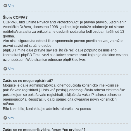
Vrh
Što je COPPA?
COPPA [Child Online Privacy and Protection Act] je pravno pravilo, Sjedinjenih
Američkih Država, doneseno 1998. godine, koje nalaže odobrenje od strane
roditelja/staratelja za prikupljanje osobnih podataka [od] osoba mlađih od 13
godina.
Ako niste siguran/na odnosi li se spomenuto pravno pravilo na vas, zatražite
pravni savjet od stručne osobe.
phpBB Tim ne daje pravne savjete što će reći da je potpuno besmisleno
kontaktirati phpBB Tim u vezi bilo kakve pravne stvari koja nije direktno vezana
uz phpbb.com Web stranice odnosno phpBB softver.
Vrh
Zašto se ne mogu registrirati?
Moguće je da je administrator/ica: onemogućio/la korisničko ime kojim se
pokušavate registrirati [ili isto već postoji], onemogućio/la adresu elektroničke
pošte kojom se pokušavate registrirati, isključio/la vašu IP adresu odnosno
onemogućio/la Registraciju da bi spriječio/la otvaranje novih korisničkih
računa.
Bilo kako bilo, kontaktirajte administratora/icu za pomoć.
Vrh
Zašto se ne mogu prijaviti na forum “po prvi put”?