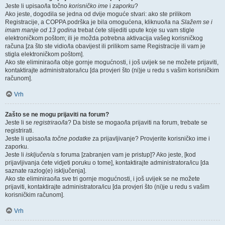
Jeste li upisao/la točno
korisničko ime
i
zaporku
?
Ako jeste, dogodila se jedna od dvije moguće stvari: ako ste prilikom
Registracije, a COPPA podrška je bila omogućena, kliknuo/la na
Slažem se i
imam manje od 13 godina
trebat ćete slijediti upute koje su vam stigle
elektroničkom poštom; ili je možda potrebna aktivacija vašeg korisničkog
računa [za što ste vidio/la obavijest ili prilikom same Registracije ili vam je
stigla elektroničkom poštom].
Ako ste eliminirao/la obje gornje mogućnosti, i još uvijek se ne možete prijaviti,
kontaktirajte administratora/icu [da provjeri što (ni)je u redu s vašim korisničkim
računom].
Vrh
Zašto se ne mogu prijaviti na forum?
Jeste li se
registrirao/la
? Da biste se mogao/la prijaviti na forum, trebate se
registrirati.
Jeste li upisao/la
točne podatke
za prijavljivanje? Provjerite korisničko ime i
zaporku.
Jeste li
isključen/a
s foruma [zabranjen vam je pristup]? Ako jeste, [kod
prijavljivanja ćete vidjeti poruku o tome], kontaktirajte administratora/icu [da
saznate razlog(e) isključenja].
Ako ste eliminirao/la sve tri gornje mogućnosti, i još uvijek se ne možete
prijaviti, kontaktirajte administratora/icu [da provjeri što (ni)je u redu s vašim
korisničkim računom].
Vrh