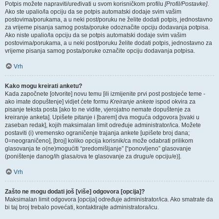
Potpis možete napraviti/uređivati u svom korisničkom profilu
[Profil/Postavke]
.
Ako ste upalio/la opciju da se potpis automatski dodaje svim vašim
postovima/porukama, a u neki post/poruku ne želite dodati potpis, jednostavno
za vrijeme pisanja samog posta/poruke odoznačite opciju dodavanja potpisa.
Ako niste upalio/la opciju da se potpis automatski dodaje svim vašim
postovima/porukama, a u neki post/poruku želite dodati potpis, jednostavno za
vrijeme pisanja samog posta/poruke označite opciju dodavanja potpisa.
Vrh
Kako mogu kreirati anketu?
Kada započnete [otvorite] novu temu [ili izmijenite prvi post postojeće teme -
ako imate dopuštenje] vidjet ćete formu
Kreiranje ankete
ispod okvira za
pisanje teksta posta [ako to ne vidite, vjerojatno nemate dopuštenje za
kreiranje anketa]. Upišete pitanje i [barem] dva moguća odgovora [svaki u
zaseban redak], kojih maksimalan limit određuje administrator/ica. Možete
postaviti (i) vremensko ograničenje trajanja ankete [upišete broj dana;
0=neograničeno], [broj] koliko opcija korisnik/ca može odabrati prilikom
glasovanja te o(ne)mogućiti “predomišljanje” [“ponovljeno” glasovanje
(poništenje danog/ih glasa/ova te glasovanje za drugu/e opciju/e)].
Vrh
Zašto ne mogu dodati još [više] odgovora [opcija]?
Maksimalan limit odgovora [opcija] određuje administrator/ica. Ako smatrate da
bi taj broj trebalo povećati, kontaktirajte administratora/icu.