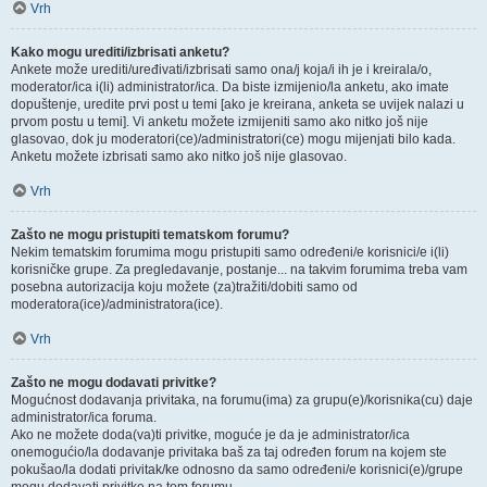
Vrh
Kako mogu urediti/izbrisati anketu?
Ankete može urediti/uređivati/izbrisati samo ona/j koja/i ih je i kreirala/o,
moderator/ica i(li) administrator/ica. Da biste izmijenio/la anketu, ako imate
dopuštenje, uredite prvi post u temi [ako je kreirana, anketa se uvijek nalazi u
prvom postu u temi]. Vi anketu možete izmijeniti samo ako nitko još nije
glasovao, dok ju moderatori(ce)/administratori(ce) mogu mijenjati bilo kada.
Anketu možete izbrisati samo ako nitko još nije glasovao.
Vrh
Zašto ne mogu pristupiti tematskom forumu?
Nekim tematskim forumima mogu pristupiti samo određeni/e korisnici/e i(li)
korisničke grupe. Za pregledavanje, postanje... na takvim forumima treba vam
posebna autorizacija koju možete (za)tražiti/dobiti samo od
moderatora(ice)/administratora(ice).
Vrh
Zašto ne mogu dodavati privitke?
Mogućnost dodavanja privitaka, na forumu(ima) za grupu(e)/korisnika(cu) daje
administrator/ica foruma.
Ako ne možete doda(va)ti privitke, moguće je da je administrator/ica
onemogućio/la dodavanje privitaka baš za taj određen forum na kojem ste
pokušao/la dodati privitak/ke odnosno da samo određeni/e korisnici(e)/grupe