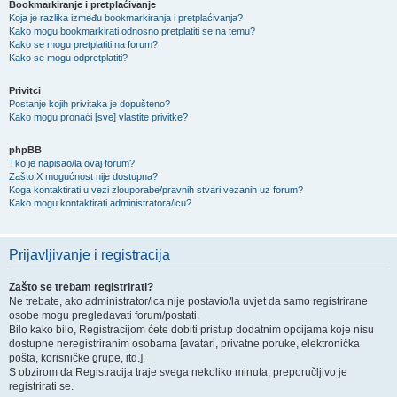
Bookmarkiranje i pretplaćivanje
Koja je razlika između bookmarkiranja i pretplaćivanja?
Kako mogu bookmarkirati odnosno pretplatiti se na temu?
Kako se mogu pretplatiti na forum?
Kako se mogu odpretplatiti?
Privitci
Postanje kojih privitaka je dopušteno?
Kako mogu pronaći [sve] vlastite privitke?
phpBB
Tko je napisao/la ovaj forum?
Zašto X mogućnost nije dostupna?
Koga kontaktirati u vezi zlouporabe/pravnih stvari vezanih uz forum?
Kako mogu kontaktirati administratora/icu?
Prijavljivanje i registracija
Zašto se trebam registrirati?
Ne trebate, ako administrator/ica nije postavio/la uvjet da samo registrirane
osobe mogu pregledavati forum/postati.
Bilo kako bilo, Registracijom ćete dobiti pristup dodatnim opcijama koje nisu
dostupne neregistriranim osobama [avatari, privatne poruke, elektronička
pošta, korisničke grupe, itd.].
S obzirom da Registracija traje svega nekoliko minuta, preporučljivo je
registrirati se.