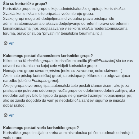
Što su korisničke grupe?
Korisničke grupe su grupe u koje administratori/ce grupiraju korisnike/ce.
Svaki/a korisnik/ca može pripadati većem broju grupa.
Svakoj grupi mogu biti dodijeljena individualna prava pristupa, što
administratorima/cama olakšava dodjeljivanje određenih prava određenim
korisnicima/ama [npr. proglašavanje više korisnika/ca moderatorima/cama
foruma, pravo pristupa “privatnim” tematskim forumima itd.].
Vrh
Kako mogu postati članom/icom korisničke grupe?
Kliknete na
Korisničke grupe
u korisničkom profilu
[Profil/Postavke]
što će vas
odvesti na stranicu na kojoj ćete vidjeti korisničke grupe.
Nemaju sve grupe
otvoren pristup
[neke su zatvorene, neke skrivene...].
Ako imate pristup korisničkoj grupi, za pristupanje kliknete na odgovarajuću
naredbu [obično
Pristupite grupi
].
Ako je grupa otvorenog tipa, automatski ćete postati članom/icom, ako je za
pristupanje potrebno odobrenje, vođa grupe će odobriti/neodobriti zahtjev, ako
neodobri zahtjev bilo bi lijepo da ga/ju ne gnjavite traženjem objašnjenja, jer,
ako se zaista dogodilo da vam je neodobrio/la zahtjev, sigurno je imao/la
dobar razlog.
Vrh
Kako mogu postati vođa korisničke grupe?
Korisničke grupe inicijalno kreira administrator/ica pri čemu odmah određuje i
vođu grupe.