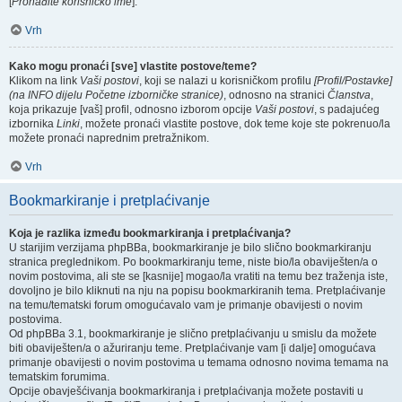
[
Pronađite korisničko ime
].
Vrh
Kako mogu pronaći [sve] vlastite postove/teme?
Klikom na link
Vaši postovi
, koji se nalazi u korisničkom profilu
[Profil/Postavke]
(na INFO dijelu Početne izborničke stranice)
, odnosno na stranici
Članstva
,
koja prikazuje [vaš] profil, odnosno izborom opcije
Vaši postovi
, s padajućeg
izbornika
Linki
, možete pronaći vlastite postove, dok teme koje ste pokrenuo/la
možete pronaći naprednim pretražnikom.
Vrh
Bookmarkiranje i pretplaćivanje
Koja je razlika između bookmarkiranja i pretplaćivanja?
U starijim verzijama phpBBa, bookmarkiranje je bilo slično bookmarkiranju
stranica preglednikom. Po bookmarkiranju teme, niste bio/la obaviješten/a o
novim postovima, ali ste se [kasnije] mogao/la vratiti na temu bez traženja iste,
dovoljno je bilo kliknuti na nju na popisu bookmarkiranih tema. Pretplaćivanje
na temu/tematski forum omogućavalo vam je primanje obavijesti o novim
postovima.
Od phpBBa 3.1, bookmarkiranje je slično pretplaćivanju u smislu da možete
biti obaviješten/a o ažuriranju teme. Pretplaćivanje vam [i dalje] omogućava
primanje obavijesti o novim postovima u temama odnosno novima temama na
tematskim forumima.
Opcije obavješćivanja bookmarkiranja i pretplaćivanja možete postaviti u