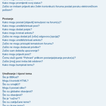
Kako mogu promijeniti svoj status?
Zašto se trebam prijaviti ako želim korisniku/ci foruma poslati poruku elektroničkom
poštom?
Postanje
Kako mogu postati [objaviti] temu/post na forum(u)?
Kako mogu urediti/izbrisati post?
Kako mogu dodati potpis?
Kako mogu kreirati anketu?
Zašto ne mogu dodati još [više] odgovora [opcija]?
Kako mogu urediti/izbrisati anketu?
Zašto ne mogu pristupiti tematskom forumu?
Zašto ne mogu dodavati privitke?
Zašto sam dobio/la upozorenje?
Kako mogu prijaviti post?
Čemu služi gumb “Pohrani” prilikom postanja/pisanja poruke(a)?
Zašto [moj] post treba biti odobren?
Kako mogu bumpirati temu?
Uređivanje i tipovi tema
Što je BBKod?
Mogu li koristiti HTML?
Što su smajlići?
Mogu li postati slike?
Što su globalne obavijesti?
Što su obavijesti?
Što je “važno”?
Što su zaključane teme?
Što su ikone tema?