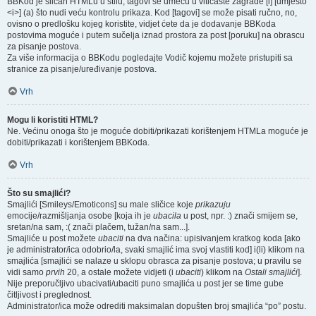
BBKod je sličan HTMLu u stilu; tagovi se umeću u vitičaste zagrade [i] [umjesto
<i>] (a) što nudi veću kontrolu prikaza. Kod [tagovi] se može pisati ručno, no,
ovisno o predlošku kojeg koristite, vidjet ćete da je dodavanje BBKoda
postovima moguće i putem sučelja iznad prostora za post [poruku] na obrascu
za pisanje postova.
Za više informacija o BBKodu pogledajte Vodič kojemu možete pristupiti sa
stranice za pisanje/uređivanje postova.
Vrh
Mogu li koristiti HTML?
Ne. Većinu onoga što je moguće dobiti/prikazati korištenjem HTMLa moguće je
dobiti/prikazati i korištenjem BBKoda.
Vrh
Što su smajlići?
Smajlići [Smileys/Emoticons] su male sličice koje
prikazuju
emocije/razmišljanja osobe [koja ih je
ubacila
u post, npr. :) znači smijem se,
sretan/na sam, :( znači plačem, tužan/na sam...].
Smajliće u post možete
ubaciti
na dva načina: upisivanjem kratkog koda [ako
je administrator/ica odobrio/la, svaki smajlić ima svoj vlastiti kod] i(li) klikom na
smajlića [smajlići se nalaze u sklopu obrasca za pisanje postova; u pravilu se
vidi samo
prvih
20, a ostale možete vidjeti (i
ubaciti
) klikom na
Ostali smajlići
].
Nije preporučljivo ubacivati/ubaciti puno smajlića u post jer se time gube
čitljivost i preglednost.
Administrator/ica može odrediti maksimalan dopušten broj smajlića “po” postu.