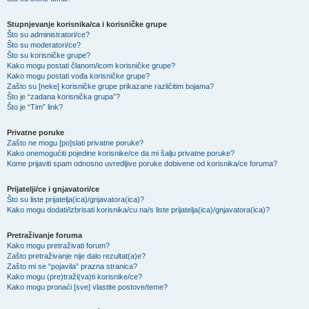
Stupnjevanje korisnika/ca i korisničke grupe
Što su administratori/ce?
Što su moderatori/ce?
Što su korisničke grupe?
Kako mogu postati članom/icom korisničke grupe?
Kako mogu postati vođa korisničke grupe?
Zašto su [neke] korisničke grupe prikazane različitim bojama?
Što je “zadana korisnička grupa”?
Što je “Tim” link?
Privatne poruke
Zašto ne mogu [po]slati privatne poruke?
Kako onemogućiti pojedine korisnike/ce da mi šalju privatne poruke?
Kome prijaviti spam odnosno uvredljive poruke dobivene od korisnika/ce foruma?
Prijatelji/ce i gnjavatori/ce
Što su liste prijatelja(ica)/gnjavatora(ica)?
Kako mogu dodati/izbrisati korisnika/cu na/s liste prijatelja(ica)/gnjavatora(ica)?
Pretraživanje foruma
Kako mogu pretraživati forum?
Zašto pretraživanje nije dalo rezultat(a)e?
Zašto mi se “pojavila” prazna stranica?
Kako mogu (pre)traži(va)ti korisnike/ce?
Kako mogu pronaći [sve] vlastite postove/teme?