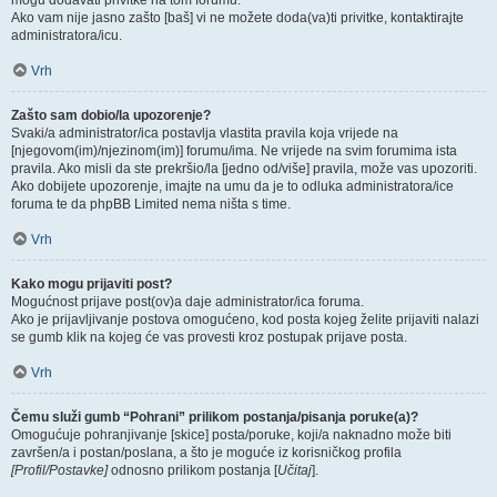
mogu dodavati privitke na tom forumu.
Ako vam nije jasno zašto [baš] vi ne možete doda(va)ti privitke, kontaktirajte
administratora/icu.
Vrh
Zašto sam dobio/la upozorenje?
Svaki/a administrator/ica postavlja vlastita pravila koja vrijede na
[njegovom(im)/njezinom(im)] forumu/ima. Ne vrijede na svim forumima ista
pravila. Ako misli da ste prekršio/la [jedno od/više] pravila, može vas upozoriti.
Ako dobijete upozorenje, imajte na umu da je to odluka administratora/ice
foruma te da phpBB Limited nema ništa s time.
Vrh
Kako mogu prijaviti post?
Mogućnost prijave post(ov)a daje administrator/ica foruma.
Ako je prijavljivanje postova omogućeno, kod posta kojeg želite prijaviti nalazi
se gumb klik na kojeg će vas provesti kroz postupak prijave posta.
Vrh
Čemu služi gumb “Pohrani” prilikom postanja/pisanja poruke(a)?
Omogućuje pohranjivanje [skice] posta/poruke, koji/a naknadno može biti
završen/a i postan/poslana, a što je moguće iz korisničkog profila
[Profil/Postavke]
odnosno prilikom postanja [
Učitaj
].