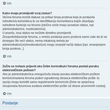
Vrh
Kako mogu promijeniti svoj status?
Većina foruma koristi statuse za prikaz broja postova koje je postao/la
određeni/a korisnik/ca te za identifikaciju korisnika/ca koji/e obavljaju
određene funkcije na forumu [obično oni/e imaju poseban status, npr.
administratori/ce, moderatori/ce].
U pravilu, svoj status ne možete direktno promijeniti.
Zloupotrebljavanje foruma, u smislu postanja puno postova samo zato da bi se
dosegao što veći status, nema nikakvog smisla jer
administratori(ce)/moderatori(ce) mogu
smanjiti
nečiji status [npr. smanjenjem
broja postova...].
Vrh
Zašto se trebam prijaviti ako želim korisniku/ci foruma poslati poruku
elektroničkom poštom?
Ako je administrator/ica omogućio/la slanje poruka elektroničkom poštom
korisnicima/ama foruma putem ugrađenog obrasca elektroničke pošte: tu
opciju mogu koristiti samo registrirani/e korisnici/e [čime se sprječava
zlouporaba forumova sustava elektroničke pošte od strane anonimnih osoba].
Vrh
Postanje