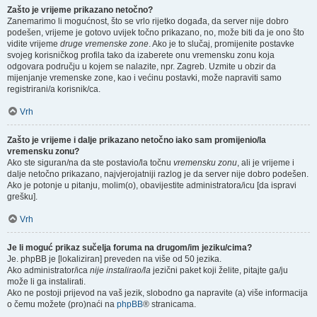
Zašto je vrijeme prikazano netočno?
Zanemarimo li mogućnost, što se vrlo rijetko događa, da server nije dobro
podešen, vrijeme je gotovo uvijek točno prikazano, no, može biti da je ono što
vidite vrijeme
druge vremenske zone
. Ako je to slučaj, promijenite postavke
svojeg korisničkog profila tako da izaberete onu vremensku zonu koja
odgovara području u kojem se nalazite, npr. Zagreb. Uzmite u obzir da
mijenjanje vremenske zone, kao i većinu postavki, može napraviti samo
registrirani/a korisnik/ca.
Vrh
Zašto je vrijeme i dalje prikazano netočno iako sam promijenio/la
vremensku zonu?
Ako ste siguran/na da ste postavio/la točnu
vremensku zonu
, ali je vrijeme i
dalje netočno prikazano, najvjerojatniji razlog je da server nije dobro podešen.
Ako je potonje u pitanju, molim(o), obavijestite administratora/icu [da ispravi
grešku].
Vrh
Je li moguć prikaz sučelja foruma na drugom/im jeziku/cima?
Je. phpBB je [lokaliziran] preveden na više od 50 jezika.
Ako administrator/ica
nije instalirao/la
jezični paket koji želite, pitajte ga/ju
može li ga instalirati.
Ako ne postoji prijevod na vaš jezik, slobodno ga napravite (a) više informacija
o čemu možete (pro)naći na
phpBB
® stranicama.