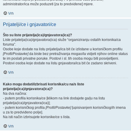
administrator/ica može poduzeti [za to predviđene] mjere.
Vrh
Prijatelji/ce i gnjavatori/ce
Što su liste prijatelja(ica)/gnjavatora(ica)?
Liste prijatelja(ica)/gnjavatora(ica) služe “organiziranju ostalih korisnika/ca
foruma”.
Osobe koje dodate na listu prijatelja/ica bit će izlistane u korisničkom profilu
[Profil/Postavke]
da biste bez pretraživanja mogao/la vidjeti njihov online status
te im poslati privatne poruke. Postovi i sl. tih osoba mogu biti posvijetljeni.
Postovi osoba koje dodate na listu gnjavatora/ica bit će zadano skriveni.
Vrh
Kako mogu dodati/izbrisati korisnika/cu na/s liste
prijatelja(ica)/gnjavatora(ica)?
Na dva načina:
- putem profila korisnika/ce [klikom na link dodajete ga/ju na listu
prijatelja(ica)/gnjavatora(ica)];
- putem korisničkog profila
[Profil/Postavke]
[upisivanjem korisničkog/ih imena
u za to predviđeno polje].
Na isti način izbrisujete korisnike/ce s lista.
Vrh