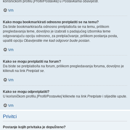
korisničkom profilu
[Profil/Postavke]
u
Postavkama obavijesti
.
Vrh
Kako mogu bookmarkirati odnosno pretplatiti se na temu?
Da biste bookmarkirao/la odnosno pretplatio/la se na temu, prilikom
pregledavanja teme, dovoljno je izabrati s padajućeg izbornika teme
odgovarajuću opciju odnosno, za pretplaćivanje, prilikom postanja posta,
upaliti opciju
Obavijestite me kad odgovor bude postan
.
Vrh
Kako se mogu pretplatiti na forum?
Da biste se pretplatio/la na forum, prilikom pregledavanja foruma, dovoljno je
kliknuti na link
Pretplati se
.
Vrh
Kako se mogu odpretplatiti?
U korisničkom profilu
[Profil/Postavke]
kliknete na link
Pretplate
i slijedite upute.
Vrh
Privitci
Postanje kojih privitaka je dopušteno?