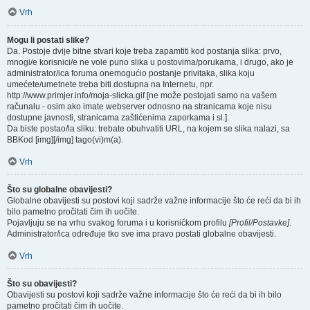
Vrh
Mogu li postati slike?
Da. Postoje dvije bitne stvari koje treba zapamtiti kod postanja slika: prvo,
mnogi/e korisnici/e ne vole puno slika u postovima/porukama, i drugo, ako je
administrator/ica foruma onemogućio postanje privitaka, slika koju
umećete/umetnete treba biti dostupna na Internetu, npr.
http://www.primjer.info/moja-slicka.gif [ne može postojati samo na vašem
računalu - osim ako imate webserver odnosno na stranicama koje nisu
dostupne javnosti, stranicama zaštićenima zaporkama i sl.].
Da biste postao/la sliku: trebate obuhvatiti URL, na kojem se slika nalazi, sa
BBKod [img][/img] tago(vi)m(a).
Vrh
Što su globalne obavijesti?
Globalne obavijesti su postovi koji sadrže važne informacije što će reći da bi ih
bilo pametno pročitati čim ih uočite.
Pojavljuju se na vrhu svakog foruma i u korisničkom profilu
[Profil/Postavke]
.
Administrator/ica određuje tko sve ima pravo postati globalne obavijesti.
Vrh
Što su obavijesti?
Obavijesti su postovi koji sadrže važne informacije što će reći da bi ih bilo
pametno pročitati čim ih uočite.