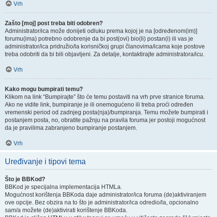
Vrh
Zašto [moj] post treba biti odobren?
Administrator/ica može donijeti odluku prema kojoj je na [određenom(im)]
forumu(ima) potrebno odobrenje da bi post(ovi) bio(li) postan(i) ili vas je
administrator/ica pridružio/la korisničkoj grupi članovima/icama koje postove
treba odobriti da bi bili objavljeni. Za detalje, kontaktirajte administratora/icu.
Vrh
Kako mogu bumpirati temu?
Klikom na link “Bumpirajte” što će temu postaviti na vrh prve stranice foruma.
Ako ne vidite link, bumpiranje je ili onemogućeno ili treba proći određen
vremenski period od zadnjeg posta(nja)/bumpiranja. Temu možete bumpirati i
postanjem posta, no, obratite pažnju na pravila foruma jer postoji mogućnost
da je pravilima zabranjeno bumpiranje postanjem.
Vrh
Uređivanje i tipovi tema
Što je BBKod?
BBKod je specijalna implementacija HTMLa.
Mogućnost korištenja BBKoda daje administrator/ica foruma (de)aktiviranjem
ove opcije. Bez obzira na to što je administrator/ica odredio/la, opcionalno
sam/a možete (de)aktivirati korištenje BBKoda.