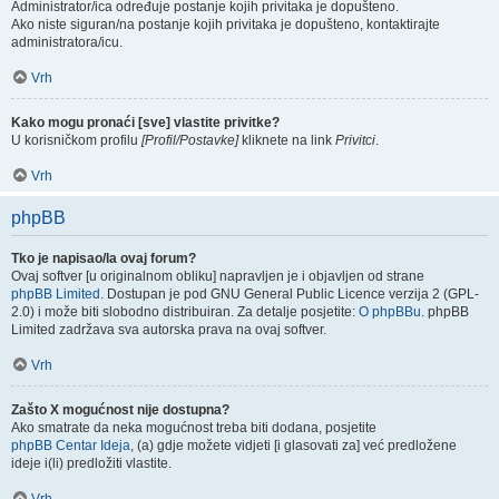
Administrator/ica određuje postanje kojih privitaka je dopušteno.
Ako niste siguran/na postanje kojih privitaka je dopušteno, kontaktirajte
administratora/icu.
Vrh
Kako mogu pronaći [sve] vlastite privitke?
U korisničkom profilu
[Profil/Postavke]
kliknete na link
Privitci
.
Vrh
phpBB
Tko je napisao/la ovaj forum?
Ovaj softver [u originalnom obliku] napravljen je i objavljen od strane
phpBB Limited
. Dostupan je pod GNU General Public Licence verzija 2 (GPL-
2.0) i može biti slobodno distribuiran. Za detalje posjetite:
O phpBBu
. phpBB
Limited zadržava sva autorska prava na ovaj softver.
Vrh
Zašto X mogućnost nije dostupna?
Ako smatrate da neka mogućnost treba biti dodana, posjetite
phpBB Centar Ideja
, (a) gdje možete vidjeti [i glasovati za] već predložene
ideje i(li) predložiti vlastite.