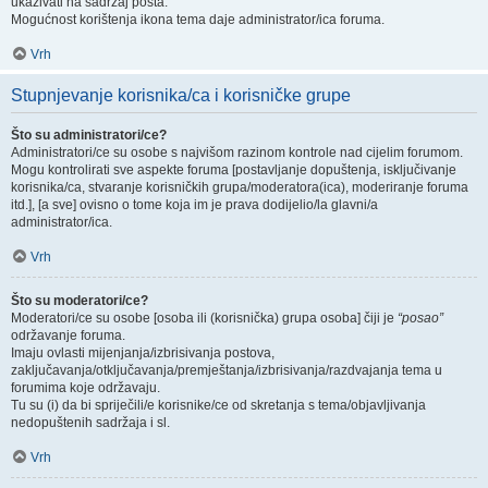
ukazivati na sadržaj posta.
Mogućnost korištenja ikona tema daje administrator/ica foruma.
Vrh
Stupnjevanje korisnika/ca i korisničke grupe
Što su administratori/ce?
Administratori/ce su osobe s najvišom razinom kontrole nad cijelim forumom.
Mogu kontrolirati sve aspekte foruma [postavljanje dopuštenja, isključivanje
korisnika/ca, stvaranje korisničkih grupa/moderatora(ica), moderiranje foruma
itd.], [a sve] ovisno o tome koja im je prava dodijelio/la glavni/a
administrator/ica.
Vrh
Što su moderatori/ce?
Moderatori/ce su osobe [osoba ili (korisnička) grupa osoba] čiji je
“posao”
održavanje foruma.
Imaju ovlasti mijenjanja/izbrisivanja postova,
zaključavanja/otključavanja/premještanja/izbrisivanja/razdvajanja tema u
forumima koje održavaju.
Tu su (i) da bi spriječili/e korisnike/ce od skretanja s tema/objavljivanja
nedopuštenih sadržaja i sl.
Vrh