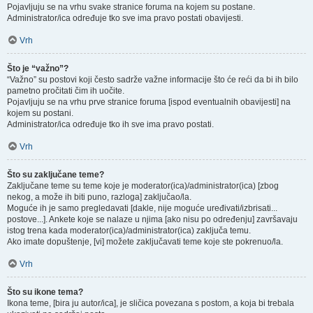
Pojavljuju se na vrhu svake stranice foruma na kojem su postane.
Administrator/ica određuje tko sve ima pravo postati obavijesti.
Vrh
Što je “važno”?
“Važno” su postovi koji često sadrže važne informacije što će reći da bi ih bilo
pametno pročitati čim ih uočite.
Pojavljuju se na vrhu prve stranice foruma [ispod eventualnih obavijesti] na
kojem su postani.
Administrator/ica određuje tko ih sve ima pravo postati.
Vrh
Što su zaključane teme?
Zaključane teme su teme koje je moderator(ica)/administrator(ica) [zbog
nekog, a može ih biti puno, razloga] zaključao/la.
Moguće ih je samo pregledavati [dakle, nije moguće uređivati/izbrisati...
postove...]. Ankete koje se nalaze u njima [ako nisu po određenju] završavaju
istog trena kada moderator(ica)/administrator(ica) zaključa temu.
Ako imate dopuštenje, [vi] možete zaključavati teme koje ste pokrenuo/la.
Vrh
Što su ikone tema?
Ikona teme, [bira ju autor/ica], je sličica povezana s postom, a koja bi trebala