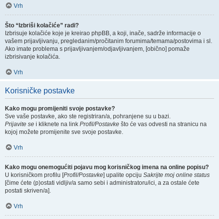
Vrh
Što “Izbriši kolačiće” radi?
Izbrisuje kolačiće koje je kreirao phpBB, a koji, inače, sadrže informacije o
vašem prijavljivanju, pregledanim/pročitanim forumima/temama/postovima i sl.
Ako imate problema s prijavljivanjem/odjavljivanjem, [obično] pomaže
izbrisivanje kolačića.
Vrh
Korisničke postavke
Kako mogu promijeniti svoje postavke?
Sve vaše postavke, ako ste registriran/a, pohranjene su u bazi.
Prijavite se
i kliknete na link
Profil/Postavke
što će vas odvesti na stranicu na
kojoj možete promijenite sve svoje postavke.
Vrh
Kako mogu onemogućiti pojavu mog korisničkog imena na online popisu?
U korisničkom profilu [
Profil/Postavke
] upalite opciju
Sakrijte moj online status
[čime ćete (p)ostati vidljiv/a samo sebi i administratoru/ici, a za ostale ćete
postati skriven/a].
Vrh