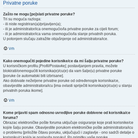
Privatne poruke
Zašto ne mogu [po]slati privatne poruke?
Tri su moguća razloga:
- ili niste registriran(a)/prijavljen(a);
- ili je administrator/ica onemogućio/la privatne poruke za cijeli forum;
- ili je administrator/ica vama onemogućio/la slanje privatnih poruka.
U potonjem slučaju zatražite objašnjenje od administratora/ice.
Vrh
Kako onemogućiti pojedine korisnike/ce da mi šalju privatne poruke?
U korisničkom profilu
[Profil/Postavke]
, postavljanjem pravila, možete
blokirati/onemogućiti korisnika(e)/cu(e) da vam šalje(u) privatne poruke
[poruke će automatski biti izbrisane].
Ako dobivate neželjene privatne poruke od određenog/e korisnika/ce,
obavijestite administratora/icu [ima ovlasti spriječiti korisnika(e)/cu(e) u slanju
privatnih poruka ikome].
Vrh
Kome prijaviti spam odnosno uvredljive poruke dobivene od korisnika/ce
foruma?
Obrazac elektroničke pošte foruma uključuje osiguranje koje prati korisnike/ce
koji/e šalju poruke. Obavijestite porukom elektroničke pošte administratora/icu
o problemu [priložite čitavu poruku, uključujući i zaglavlje - ono sadrži detalje o
korisniku/ci koji/a je poslao/la poruku]. Po primitku vaše poruke,