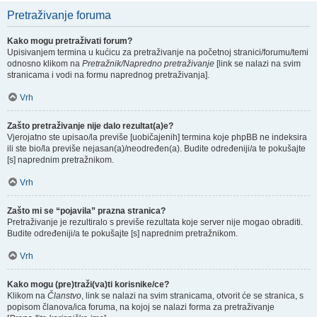
Pretraživanje foruma
Kako mogu pretraživati forum?
Upisivanjem termina u kućicu za pretraživanje na početnoj stranici/forumu/temi
odnosno klikom na
Pretražnik/Napredno pretraživanje
[link se nalazi na svim
stranicama i vodi na formu naprednog pretraživanja].
Vrh
Zašto pretraživanje nije dalo rezultat(a)e?
Vjerojatno ste upisao/la previše [uobičajenih] termina koje phpBB ne indeksira
ili ste bio/la previše nejasan(a)/neodređen(a). Budite određeniji/a te pokušajte
[s] naprednim pretražnikom.
Vrh
Zašto mi se “pojavila” prazna stranica?
Pretraživanje je rezultiralo s previše rezultata koje server nije mogao obraditi.
Budite određeniji/a te pokušajte [s] naprednim pretražnikom.
Vrh
Kako mogu (pre)traži(va)ti korisnike/ce?
Klikom na
Članstvo
, link se nalazi na svim stranicama, otvorit će se stranica, s
popisom članova/ica foruma, na kojoj se nalazi forma za pretraživanje