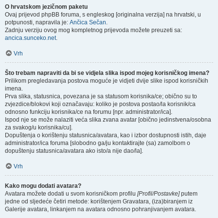
O hrvatskom jezičnom paketu
Ovaj prijevod phpBB foruma, s engleskog [originalna verzija] na hrvatski, u
potpunosti, napravila je:
Ančica Sečan
.
Zadnju verziju ovog mog kompletnog prijevoda možete preuzeti sa:
ancica.sunceko.net
.
Vrh
Što trebam napraviti da bi se vidjela slika ispod mojeg korisničkog imena?
Prilikom pregledavanja postova moguće je vidjeti dvije slike ispod korisničkih
imena.
Prva slika, statusnica, povezana je sa statusom korisnika/ce; obično su to
zvjezdice/blokovi koji označavaju: koliko je postova postao/la korisnik/ca
odnosno funkciju korisnika/ce na forumu [npr. administrator/ica].
Ispod nje se može nalaziti veća slika zvana avatar [obično jedinstvena/osobna
za svakog/u korisnika/cu].
Dopuštenja o korištenju statusnica/avatara, kao i izbor dostupnosti istih, daje
administrator/ica foruma [slobodno ga/ju kontaktirajte (sa) zamolbom o
dopuštenju statusnica/avatara ako isto/a nije dao/la].
Vrh
Kako mogu dodati avatara?
Avatara možete dodati u svom korisničkom profilu
[Profil/Postavke]
putem
jedne od sljedeće četiri metode: korištenjem Gravatara, (iza)biranjem iz
Galerije avatara, linkanjem na avatara odnosno pohranjivanjem avatara.