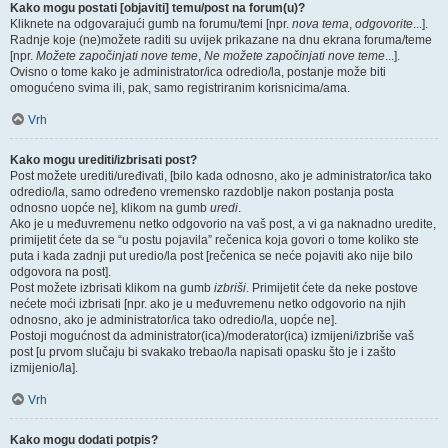
Kako mogu postati [objaviti] temu/post na forum(u)?
Kliknete na odgovarajući gumb na forumu/temi [npr.
nova tema
,
odgovorite
...].
Radnje koje (ne)možete raditi su uvijek prikazane na dnu ekrana foruma/teme
[npr.
Možete započinjati nove teme
,
Ne možete započinjati nove teme
...].
Ovisno o tome kako je administrator/ica odredio/la, postanje može biti
omogućeno svima ili, pak, samo registriranim korisnicima/ama.
Vrh
Kako mogu urediti/izbrisati post?
Post možete urediti/uređivati, [bilo kada odnosno, ako je administrator/ica tako
odredio/la, samo određeno vremensko razdoblje nakon postanja posta
odnosno uopće ne], klikom na gumb
uredi
.
Ako je u međuvremenu netko odgovorio na vaš post, a vi ga naknadno uredite,
primijetit ćete da se “u postu pojavila” rečenica koja govori o tome koliko ste
puta i kada zadnji put uredio/la post [rečenica se neće pojaviti ako nije bilo
odgovora na post].
Post možete izbrisati klikom na gumb
izbriši
. Primijetit ćete da neke postove
nećete moći izbrisati [npr. ako je u međuvremenu netko odgovorio na njih
odnosno, ako je administrator/ica tako odredio/la, uopće ne].
Postoji mogućnost da administrator(ica)/moderator(ica) izmijeni/izbriše vaš
post [u prvom slučaju bi svakako trebao/la napisati opasku što je i zašto
izmijenio/la].
Vrh
Kako mogu dodati potpis?