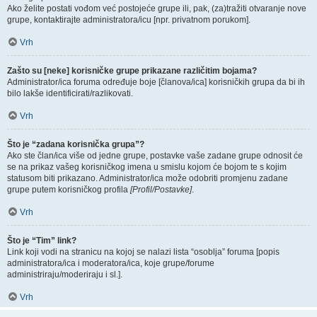
Ako želite postati vođom već postojeće grupe ili, pak, (za)tražiti otvaranje nove
grupe, kontaktirajte administratora/icu [npr. privatnom porukom].
Vrh
Zašto su [neke] korisničke grupe prikazane različitim bojama?
Administrator/ica foruma određuje boje [članova/ica] korisničkih grupa da bi ih
bilo lakše identificirati/razlikovati.
Vrh
Što je “zadana korisnička grupa”?
Ako ste član/ica više od jedne grupe, postavke vaše zadane grupe odnosit će
se na prikaz vašeg korisničkog imena u smislu kojom će bojom te s kojim
statusom biti prikazano. Administrator/ica može odobriti promjenu zadane
grupe putem korisničkog profila
[Profil/Postavke]
.
Vrh
Što je “Tim” link?
Link koji vodi na stranicu na kojoj se nalazi lista “osoblja” foruma [popis
administratora/ica i moderatora/ica, koje grupe/forume
administriraju/moderiraju i sl.].
Vrh